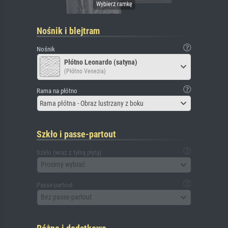
Nośnik i blejtram
Nośnik
Płótno Leonardo (satyna)
(Płótno Venezia)
Rama na płótno
Rama płótna - Obraz lustrzany z boku
Szkło i passe-partout
Szkło (wraz z tylną płytą)
Prosimy wybrać
Passe-partout
Bez passe-partout