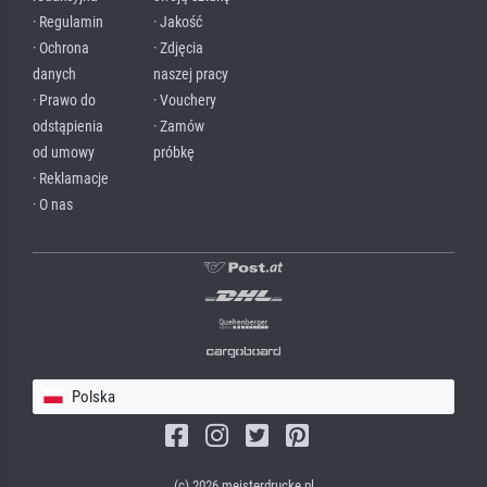
· Regulamin
· Jakość
· Ochrona
· Zdjęcia
danych
naszej pracy
· Prawo do
· Vouchery
odstąpienia
· Zamów
od umowy
próbkę
· Reklamacje
· O nas
Polska
(c) 2026 meisterdrucke.pl