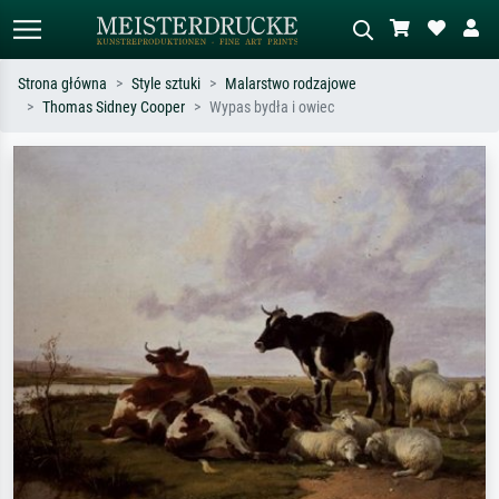
Strona główna
Style sztuki
Malarstwo rodzajowe
Thomas Sidney Cooper
Wypas bydła i owiec
Wyszukiwanie standardowe
Wyszukiwanie obrazów AI
Szukaj wg artysty, tytułu lub stylu – np.
Opisz scenę – np. zielona łąka,
Monet, Gwiaździsta noc,
abstrakcja z czerwienią, ciemny olej,
impresjonizm, fala Hokusaia, akt.
stojący akt obok drzewa.