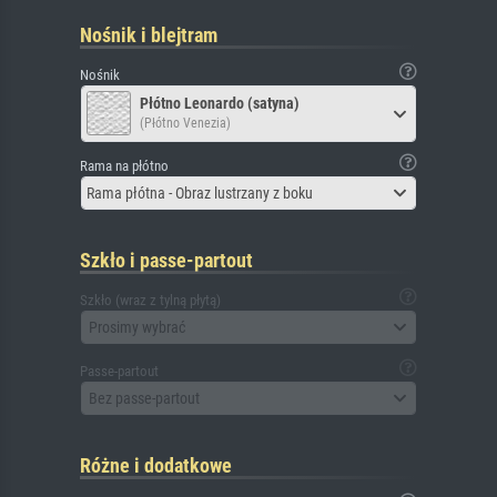
Nośnik i blejtram
Nośnik
Płótno Leonardo (satyna)
(Płótno Venezia)
Rama na płótno
Rama płótna - Obraz lustrzany z boku
Szkło i passe-partout
Szkło (wraz z tylną płytą)
Prosimy wybrać
Passe-partout
Bez passe-partout
Różne i dodatkowe