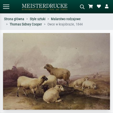
Strona główna
Style sztuki
Malarstwo rodzajowe
Thomas Sidney Cooper
Owce w krajobrazie, 1844
Wyszukiwanie standardowe
Wyszukiwanie obrazów AI
Szukaj wg artysty, tytułu lub stylu – np.
Opisz scenę – np. zielona łąka,
Monet, Gwiaździsta noc,
abstrakcja z czerwienią, ciemny olej,
impresjonizm, fala Hokusaia, akt.
stojący akt obok drzewa.