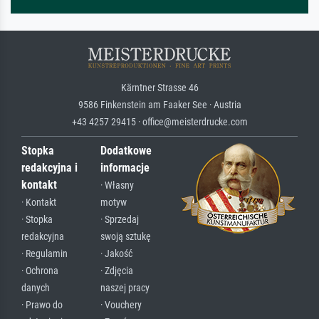
Kärntner Strasse 46
9586 Finkenstein am Faaker See · Austria
+43 4257 29415 · office@meisterdrucke.com
Stopka
Dodatkowe
redakcyjna i
informacje
kontakt
· Własny
· Kontakt
motyw
· Stopka
· Sprzedaj
redakcyjna
swoją sztukę
· Regulamin
· Jakość
· Ochrona
· Zdjęcia
danych
naszej pracy
· Prawo do
· Vouchery