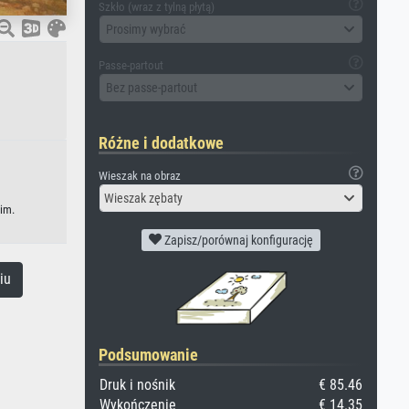
Szkło (wraz z tylną płytą)
Prosimy wybrać
Passe-partout
Bez passe-partout
Różne i dodatkowe
Wieszak na obraz
Wieszak zębaty
im.
Zapisz/porównaj konfigurację
iu
Podsumowanie
Druk i nośnik
€ 85.46
Wykończenie
€ 14.35