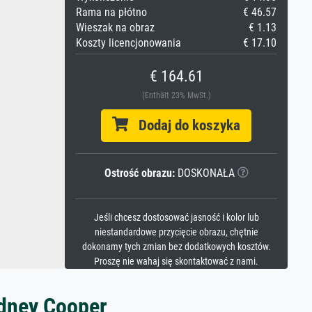
Rama na płótno
€ 46.57
Wieszak na obraz
€ 1.13
Koszty licencjonowania
€ 17.10
€ 164.61
(Enthält 23% MwSt.)
Dodaj do koszyka
Ostrość obrazu:
DOSKONAŁA
Jeśli chcesz dostosować jasność i kolor lub
niestandardowe przycięcie obrazu, chętnie
dokonamy tych zmian bez dodatkowych kosztów.
Proszę nie wahaj się skontaktować z nami.
idney Cooper