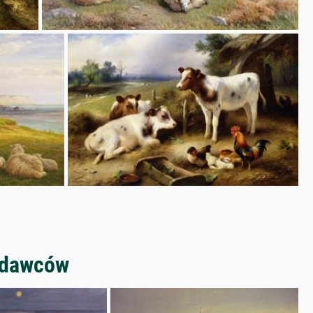
zedawców