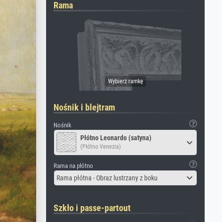
Rama
Nośnik i blejtram
Nośnik
Płótno Leonardo (satyna)
(Płótno Venezia)
Rama na płótno
Rama płótna - Obraz lustrzany z boku
Szkło i passe-partout