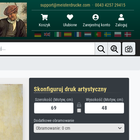
support@meisterdrucke.com · 0043 4257 29415
Koszyk
Ulubione
Zarejestruj konto
Zaloguj
Skonfiguruj druk artystyczny
Szerokość (Motyw, cm)
Wysokość (Motyw, cm)
Dodatkowe obramowanie
Obramowanie: 0 cm