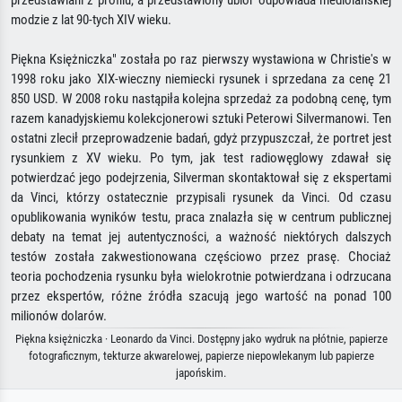
przedstawiani z profilu, a przedstawiony ubiór odpowiada mediolańskiej
modzie z lat 90-tych XIV wieku.
Piękna Księżniczka" została po raz pierwszy wystawiona w Christie's w
1998 roku jako XIX-wieczny niemiecki rysunek i sprzedana za cenę 21
850 USD. W 2008 roku nastąpiła kolejna sprzedaż za podobną cenę, tym
razem kanadyjskiemu kolekcjonerowi sztuki Peterowi Silvermanowi. Ten
ostatni zlecił przeprowadzenie badań, gdyż przypuszczał, że portret jest
rysunkiem z XV wieku. Po tym, jak test radiowęglowy zdawał się
potwierdzać jego podejrzenia, Silverman skontaktował się z ekspertami
da Vinci, którzy ostatecznie przypisali rysunek da Vinci. Od czasu
opublikowania wyników testu, praca znalazła się w centrum publicznej
debaty na temat jej autentyczności, a ważność niektórych dalszych
testów została zakwestionowana częściowo przez prasę. Chociaż
teoria pochodzenia rysunku była wielokrotnie potwierdzana i odrzucana
przez ekspertów, różne źródła szacują jego wartość na ponad 100
milionów dolarów.
Piękna księżniczka · Leonardo da Vinci. Dostępny jako wydruk na płótnie, papierze
fotograficznym, tekturze akwarelowej, papierze niepowlekanym lub papierze
japońskim.