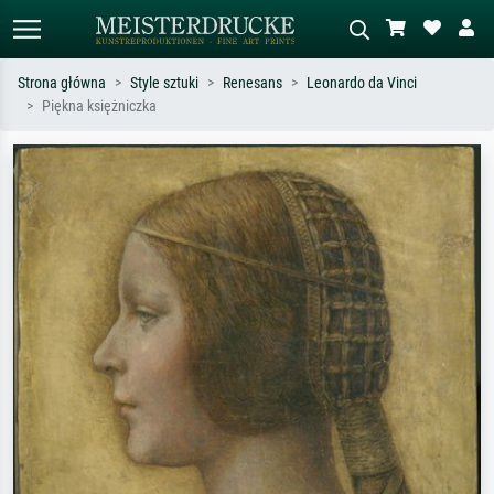
Strona główna
Style sztuki
Renesans
Leonardo da Vinci
Piękna księżniczka
Wyszukiwanie standardowe
Wyszukiwanie obrazów AI
Szukaj wg artysty, tytułu lub stylu – np.
Opisz scenę – np. zielona łąka,
Monet, Gwiaździsta noc,
abstrakcja z czerwienią, ciemny olej,
impresjonizm, fala Hokusaia, akt.
stojący akt obok drzewa.