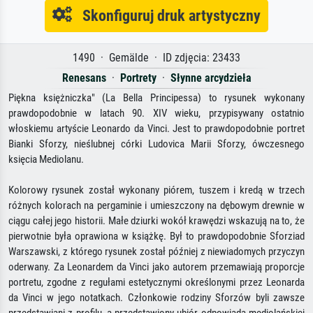
Skonfiguruj druk artystyczny
1490 · Gemälde · ID zdjęcia: 23433
Renesans
·
Portrety
·
Słynne arcydzieła
Piękna księżniczka" (La Bella Principessa) to rysunek wykonany
prawdopodobnie w latach 90. XIV wieku, przypisywany ostatnio
włoskiemu artyście Leonardo da Vinci. Jest to prawdopodobnie portret
Bianki Sforzy, nieślubnej córki Ludovica Marii Sforzy, ówczesnego
księcia Mediolanu.
Kolorowy rysunek został wykonany piórem, tuszem i kredą w trzech
różnych kolorach na pergaminie i umieszczony na dębowym drewnie w
ciągu całej jego historii. Małe dziurki wokół krawędzi wskazują na to, że
pierwotnie była oprawiona w książkę. Był to prawdopodobnie Sforziad
Warszawski, z którego rysunek został później z niewiadomych przyczyn
oderwany. Za Leonardem da Vinci jako autorem przemawiają proporcje
portretu, zgodne z regułami estetycznymi określonymi przez Leonarda
da Vinci w jego notatkach. Członkowie rodziny Sforzów byli zawsze