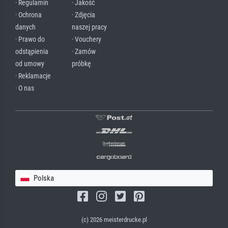
· Regulamin
· Jakość
· Ochrona
· Zdjęcia
danych
naszej pracy
· Prawo do
· Vouchery
odstąpienia
· Zamów
od umowy
próbkę
· Reklamacje
· O nas
Polska
(c) 2026 meisterdrucke.pl