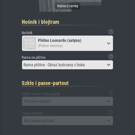
Nośnik i blejtram
Nośnik
Płótno Leonardo (satyna)
(Płótno Venezia)
Rama na płótno
Rama płótna - Obraz lustrzany z boku
Szkło i passe-partout
Szkło (wraz z tylną płytą)
Prosimy wybrać
Passe-partout
Bez passe-partout