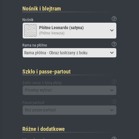
Nośnik i blejtram
Nośnik
Płótno Leonardo (satyna)
(Płótno Venezia)
Rama na płótno
Rama płótna - Obraz lustrzany z boku
Szkło i passe-partout
Szkło (wraz z tylną płytą)
Prosimy wybrać
Passe-partout
Bez passe-partout
Różne i dodatkowe