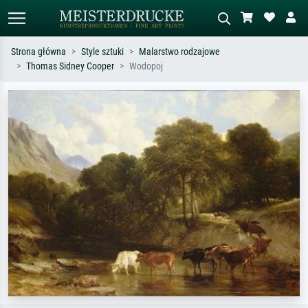
Strona główna
Style sztuki
Malarstwo rodzajowe
Thomas Sidney Cooper
Wodopoj
Wyszukiwanie standardowe
Wyszukiwanie obrazów AI
Szukaj wg artysty, tytułu lub stylu – np.
Opisz scenę – np. zielona łąka,
Monet, Gwiaździsta noc,
abstrakcja z czerwienią, ciemny olej,
impresjonizm, fala Hokusaia, akt.
stojący akt obok drzewa.