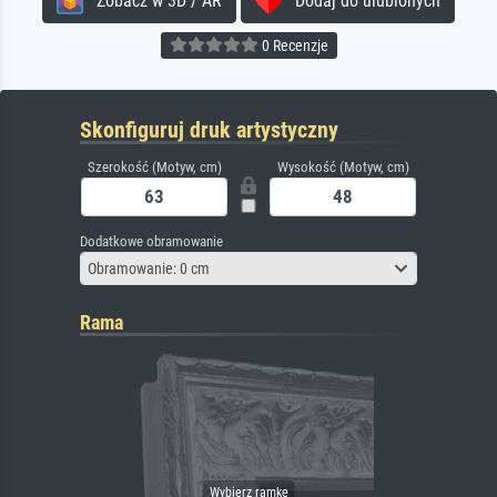
Zobacz w 3D / AR
Dodaj do ulubionych
0 Recenzje
Skonfiguruj druk artystyczny
Szerokość (Motyw, cm)
Wysokość (Motyw, cm)
Dodatkowe obramowanie
Obramowanie: 0 cm
Rama