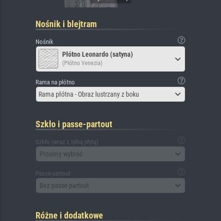
Nośnik i blejtram
Nośnik
Płótno Leonardo (satyna)
(Płótno Venezia)
Rama na płótno
Rama płótna - Obraz lustrzany z boku
Szkło i passe-partout
Szkło (wraz z tylną płytą)
Prosimy wybrać
Passe-partout
Bez passe-partout
Różne i dodatkowe