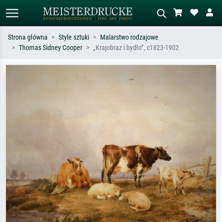
Strona główna
Style sztuki
Malarstwo rodzajowe
Thomas Sidney Cooper
„Krajobraz i bydło”, c1823-1902
Wyszukiwanie standardowe
Wyszukiwanie obrazów AI
Szukaj wg artysty, tytułu lub stylu – np.
Opisz scenę – np. zielona łąka,
Monet, Gwiaździsta noc,
abstrakcja z czerwienią, ciemny olej,
impresjonizm, fala Hokusaia, akt.
stojący akt obok drzewa.