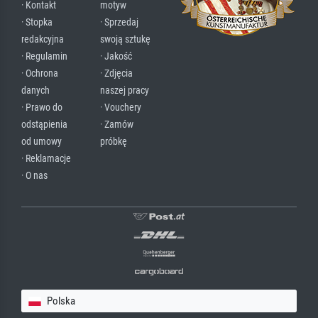
· Kontakt
motyw
· Stopka
· Sprzedaj
redakcyjna
swoją sztukę
· Regulamin
· Jakość
· Ochrona
· Zdjęcia
danych
naszej pracy
· Prawo do
· Vouchery
odstąpienia
· Zamów
od umowy
próbkę
· Reklamacje
· O nas
Polska