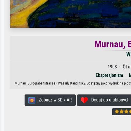
Murnau, 
W
1908 · Öl a
Ekspresjonizm
·
M
Murnau, Burggrabenstrasse · Wassily Kandinsky. Dostępny jako wydruk na płótn
Zobacz w 3D / AR
Dodaj do ulubionych