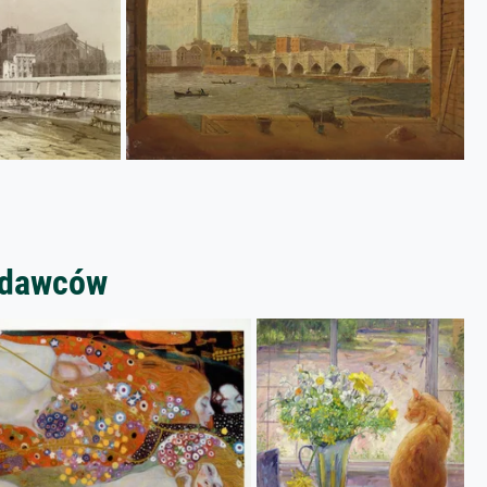
zedawców