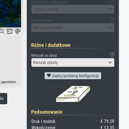
Szkło (wraz z tylną płytą)
Prosimy wybrać
Passe-partout
Bez passe-partout
Różne i dodatkowe
Wieszak na obraz
Wieszak zębaty
Zapisz/porównaj konfigurację
e japońskim.
iu
Podsumowanie
Druk i nośnik
€ 79.29
Wykończenie
€ 13.35