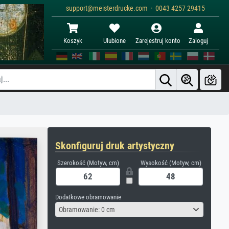
support@meisterdrucke.com · 0043 4257 29415
Koszyk
Ulubione
Zarejestruj konto
Zaloguj
Skonfiguruj druk artystyczny
Szerokość (Motyw, cm)
Wysokość (Motyw, cm)
Dodatkowe obramowanie
Obramowanie: 0 cm