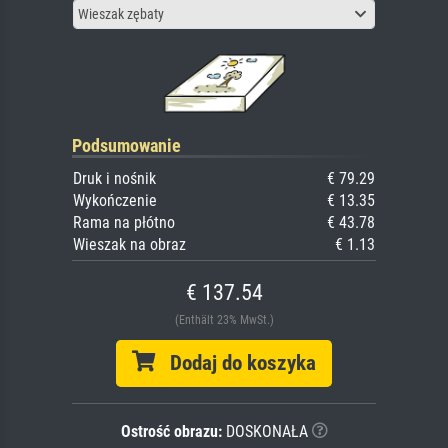
Wieszak zębaty
Podsumowanie
Druk i nośnik
€ 79.29
Wykończenie
€ 13.35
Rama na płótno
€ 43.78
Wieszak na obraz
€ 1.13
€ 137.54
(Enthält 23% MwSt.)
Dodaj do koszyka
Ostrość obrazu:
DOSKONAŁA