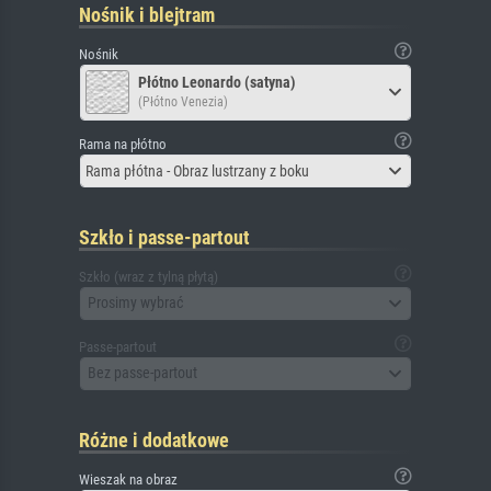
Nośnik i blejtram
Nośnik
Płótno Leonardo (satyna)
(Płótno Venezia)
Rama na płótno
Rama płótna - Obraz lustrzany z boku
Szkło i passe-partout
Szkło (wraz z tylną płytą)
Prosimy wybrać
Passe-partout
Bez passe-partout
Różne i dodatkowe
Wieszak na obraz