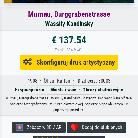
Murnau, Burggrabenstrasse
Wassily Kandinsky
€ 137.54
Enthält 23% MwSt.
Skonfiguruj druk artystyczny
1908 · Öl auf Karton · ID zdjęcia: 30003
Ekspresjonizm
·
Miasta i wsie
·
Obrazy abstrakcyjne
Murnau, Burggrabenstrasse · Wassily Kandinsky. Dostępny jako wydruk na płótnie,
papierze fotograficznym, tekturze akwarelowej, papierze niepowlekanym lub
papierze japońskim.
Zobacz w 3D / AR
Dodaj do ulubionych