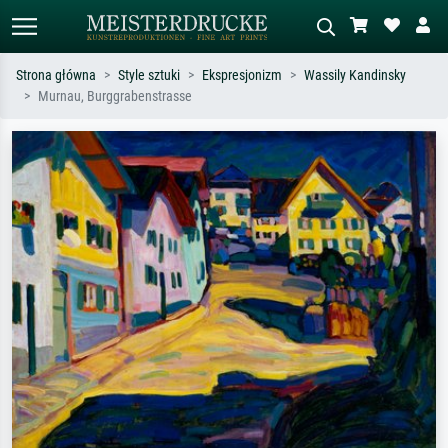
Strona główna
Style sztuki
Ekspresjonizm
Wassily Kandinsky
Murnau, Burggrabenstrasse
Wyszukiwanie standardowe
Wyszukiwanie obrazów AI
Szukaj wg artysty, tytułu lub stylu – np.
Opisz scenę – np. zielona łąka,
Monet, Gwiaździsta noc,
abstrakcja z czerwienią, ciemny olej,
impresjonizm, fala Hokusaia, akt.
stojący akt obok drzewa.