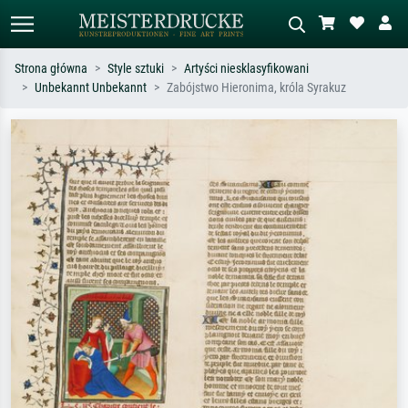
Strona główna
Style sztuki
Artyści niesklasyfikowani
Unbekannt Unbekannt
Zabójstwo Hieronima, króla Syrakuz
Wyszukiwanie standardowe
Wyszukiwanie obrazów AI
Szukaj wg artysty, tytułu lub stylu – np.
Opisz scenę – np. zielona łąka,
Monet, Gwiaździsta noc,
abstrakcja z czerwienią, ciemny olej,
impresjonizm, fala Hokusaia, akt.
stojący akt obok drzewa.