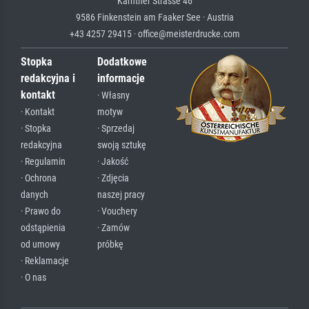
Kärntner Strasse 46
9586 Finkenstein am Faaker See · Austria
+43 4257 29415 · office@meisterdrucke.com
Stopka
Dodatkowe
redakcyjna i
informacje
kontakt
· Własny
· Kontakt
motyw
· Stopka
· Sprzedaj
redakcyjna
swoją sztukę
· Regulamin
· Jakość
· Ochrona
· Zdjęcia
danych
naszej pracy
· Prawo do
· Vouchery
odstąpienia
· Zamów
od umowy
próbkę
· Reklamacje
· O nas