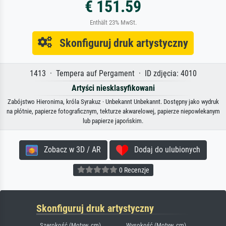
€ 151.59
Enthält 23% MwSt.
Skonfiguruj druk artystyczny
1413 · Tempera auf Pergament · ID zdjęcia: 4010
Artyści niesklasyfikowani
Zabójstwo Hieronima, króla Syrakuz · Unbekannt Unbekannt. Dostępny jako wydruk
na płótnie, papierze fotograficznym, tekturze akwarelowej, papierze niepowlekanym
lub papierze japońskim.
Zobacz w 3D / AR
Dodaj do ulubionych
0 Recenzje
Skonfiguruj druk artystyczny
Szerokość (Motyw, cm)
Wysokość (Motyw, cm)