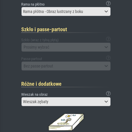
Rama na płótno
Rama płótna - Obraz lustrzany z boku
Szkło i passe-partout
Szkło (wraz z tylną płytą)
Prosimy wybrać
Passe-partout
Bez passe-partout
Różne i dodatkowe
Wieszak na obraz
Wieszak zębaty