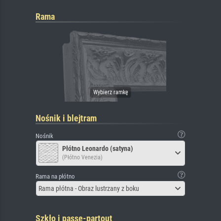
Rama
Nośnik i blejtram
Nośnik
Płótno Leonardo (satyna)
(Płótno Venezia)
Rama na płótno
Rama płótna - Obraz lustrzany z boku
Szkło i passe-partout