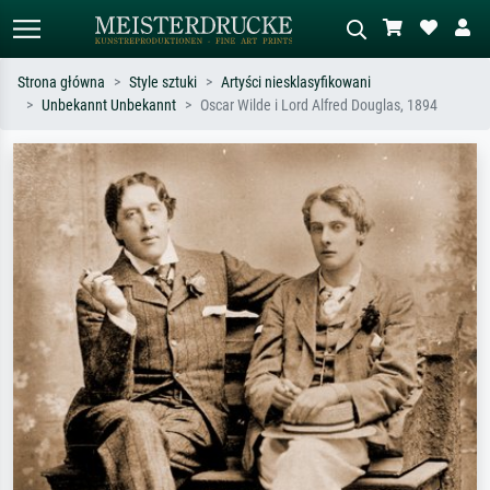
Strona główna
Style sztuki
Artyści niesklasyfikowani
Unbekannt Unbekannt
Oscar Wilde i Lord Alfred Douglas, 1894
Wyszukiwanie standardowe
Wyszukiwanie obrazów AI
Szukaj wg artysty, tytułu lub stylu – np.
Opisz scenę – np. zielona łąka,
Monet, Gwiaździsta noc,
abstrakcja z czerwienią, ciemny olej,
impresjonizm, fala Hokusaia, akt.
stojący akt obok drzewa.