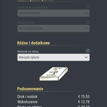
Szkło (wraz z tylną płytą)
Prosimy wybrać
Passe-partout
Bez passe-partout
Różne i dodatkowe
Wieszak na obraz
Wieszak zębaty
Podsumowanie
Druk i nośnik
€ 75.53
Wykończenie
€ 12.78