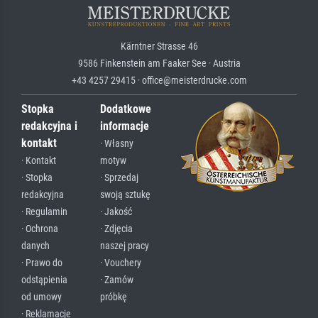
Kärntner Strasse 46
9586 Finkenstein am Faaker See · Austria
+43 4257 29415 · office@meisterdrucke.com
Stopka
Dodatkowe
redakcyjna i
informacje
kontakt
· Własny
· Kontakt
motyw
· Stopka
· Sprzedaj
redakcyjna
swoją sztukę
· Regulamin
· Jakość
· Ochrona
· Zdjęcia
danych
naszej pracy
· Prawo do
· Vouchery
odstąpienia
· Zamów
od umowy
próbkę
· Reklamacje