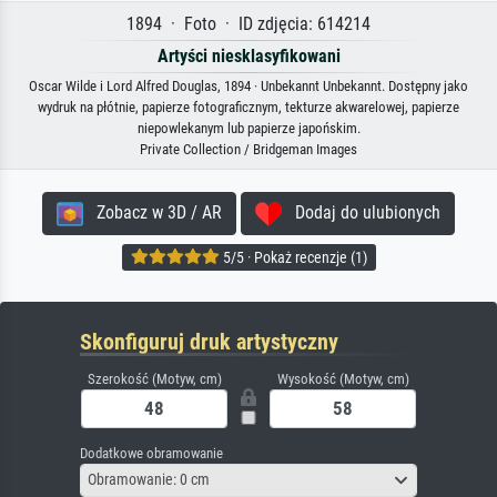
1894 · Foto · ID zdjęcia: 614214
Artyści niesklasyfikowani
Oscar Wilde i Lord Alfred Douglas, 1894 · Unbekannt Unbekannt. Dostępny jako
wydruk na płótnie, papierze fotograficznym, tekturze akwarelowej, papierze
niepowlekanym lub papierze japońskim.
Private Collection / Bridgeman Images
Zobacz w 3D / AR
Dodaj do ulubionych
5/5 · Pokaż recenzje (1)
Skonfiguruj druk artystyczny
Szerokość (Motyw, cm)
Wysokość (Motyw, cm)
Dodatkowe obramowanie
Obramowanie: 0 cm