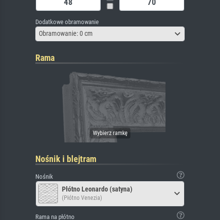
Dodatkowe obramowanie
Obramowanie: 0 cm
Rama
Nośnik i blejtram
Nośnik
Płótno Leonardo (satyna)
(Płótno Venezia)
Rama na płótno