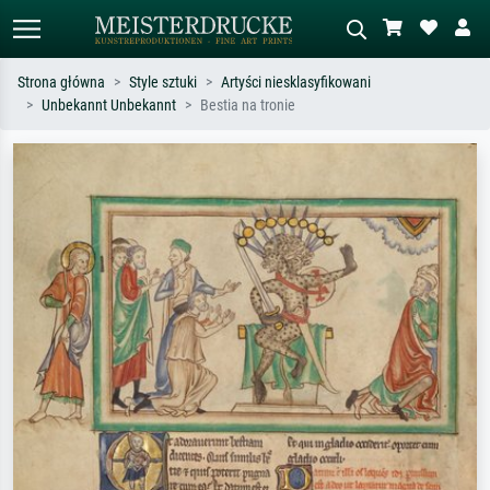
Strona główna
Style sztuki
Artyści niesklasyfikowani
Unbekannt Unbekannt
Bestia na tronie
Wyszukiwanie standardowe
Wyszukiwanie obrazów AI
Szukaj wg artysty, tytułu lub stylu – np.
Opisz scenę – np. zielona łąka,
Monet, Gwiaździsta noc,
abstrakcja z czerwienią, ciemny olej,
impresjonizm, fala Hokusaia, akt.
stojący akt obok drzewa.