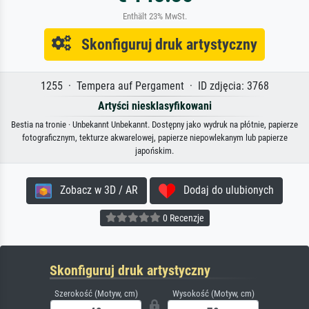
Enthält 23% MwSt.
Skonfiguruj druk artystyczny
1255 · Tempera auf Pergament · ID zdjęcia: 3768
Artyści niesklasyfikowani
Bestia na tronie · Unbekannt Unbekannt. Dostępny jako wydruk na płótnie, papierze
fotograficznym, tekturze akwarelowej, papierze niepowlekanym lub papierze
japońskim.
Zobacz w 3D / AR
Dodaj do ulubionych
0 Recenzje
Skonfiguruj druk artystyczny
Szerokość (Motyw, cm)
Wysokość (Motyw, cm)