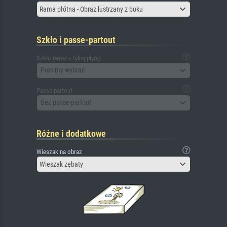
Rama płótna - Obraz lustrzany z boku
Szkło i passe-partout
Szkło (wraz z tylną płytą)
Prosimy wybrać
Passe-partout
Bez passe-partout
Różne i dodatkowe
Wieszak na obraz
Wieszak zębaty