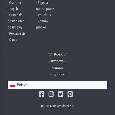
· Ochrona
· Zdjęcia
danych
naszej pracy
· Prawo do
· Vouchery
odstąpienia
· Zamów
od umowy
próbkę
· Reklamacje
· O nas
Polska
(c) 2026 meisterdrucke.pl