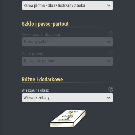
Rama płótna - Obraz lustrzany z boku
Szkło i passe-partout
Szkło (wraz z tylną płytą)
Prosimy wybrać
Passe-partout
Bez passe-partout
Różne i dodatkowe
Wieszak na obraz
Wieszak zębaty