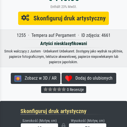
Enthält 23% MwSt.
Skonfiguruj druk artystyczny
1255 · Tempera auf Pergament · ID zdjęcia: 4661
Artyści niesklasyfikowani
Smok walczący z Justem · Unbekannt Unbekannt. Dostępny jako wydruk na płótnie,
papierze fotograficznym, tekturze akwarelowej, papierze niepowlekanym lub
papierze japońskim.
Zobacz w 3D / AR
Dodaj do ulubionych
0 Recenzje
Skonfiguruj druk artystyczny
Szerokość (Motyw, cm)
Wysokość (Motyw, cm)