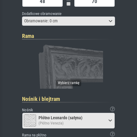
Dodatkowe obramowanie
Obramowanie: 0 cm
Rama
Nośnik i blejtram
Nośnik
Płótno Leonardo (satyna)
(Płótno Venezia)
Rama na płótno