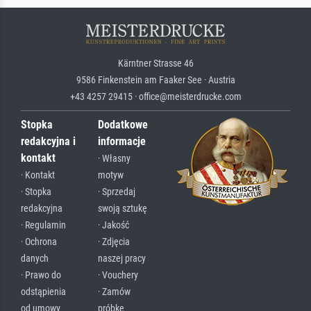
Kärntner Strasse 46
9586 Finkenstein am Faaker See · Austria
+43 4257 29415 · office@meisterdrucke.com
Stopka
Dodatkowe
redakcyjna i
informacje
kontakt
· Własny
· Kontakt
motyw
· Stopka
· Sprzedaj
redakcyjna
swoją sztukę
· Regulamin
· Jakość
· Ochrona
· Zdjęcia
danych
naszej pracy
· Prawo do
· Vouchery
odstąpienia
· Zamów
od umowy
próbkę