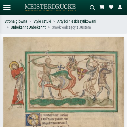
Strona główna
Style sztuki
Artyści niesklasyfikowani
Unbekannt Unbekannt
Smok walczący z Justem
Wyszukiwanie standardowe
Wyszukiwanie obrazów AI
Szukaj wg artysty, tytułu lub stylu – np.
Opisz scenę – np. zielona łąka,
Monet, Gwiaździsta noc,
abstrakcja z czerwienią, ciemny olej,
impresjonizm, fala Hokusaia, akt.
stojący akt obok drzewa.