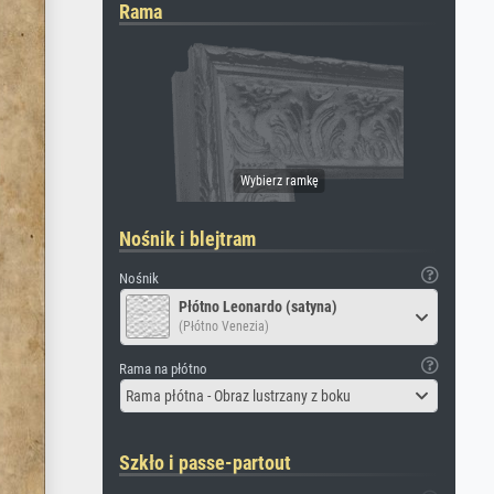
Rama
Nośnik i blejtram
Nośnik
Płótno Leonardo (satyna)
(Płótno Venezia)
Rama na płótno
Rama płótna - Obraz lustrzany z boku
Szkło i passe-partout