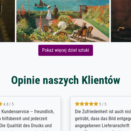
Pokaż więcej dzieł sztuki
Opinie naszych Klientów
5 / 5
4.8 / 5
innerungsbuch mit der
Hervorragende Qualität. Man 
eines Großvaters aus dem 1.
vieles anpassen lassen, wie z
enötigte ich ein
Randentfernung, Farbe, Hellig