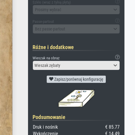
Szkło (wraz z tylną płytą)
Prosimy wybrać
Passe-partout
Bez passe-partout
Różne i dodatkowe
Wieszak na obraz
Wieszak zębaty
Zapisz/porównaj konfigurację
Podsumowanie
Druk i nośnik
€ 85.77
Wykończenie
€ 14.49