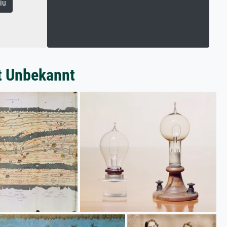
iu
t Unbekannt