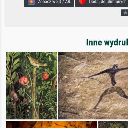
Zobacz w 3D / AR
Dodaj do ulubionych
Inne wydru