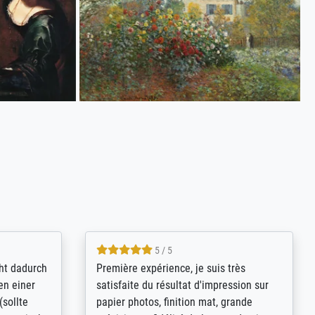
4.8 / 5
kann sich
Qualité absolument irréprochable.
.B.:
Extraordinaire diversité des thèmes
keit,
abordés et personnalisation des