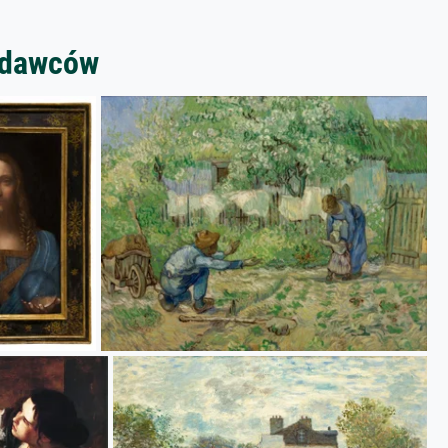
zedawców