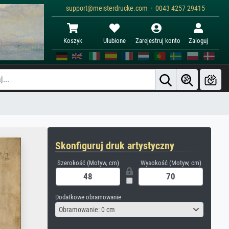
support@meisterdrucke.com · 0043 4257 29415
Koszyk
Ulubione
Zarejestruj konto
Zaloguj
Skonfiguruj druk artystyczny
Szerokość (Motyw, cm)
Wysokość (Motyw, cm)
Dodatkowe obramowanie
Obramowanie: 0 cm