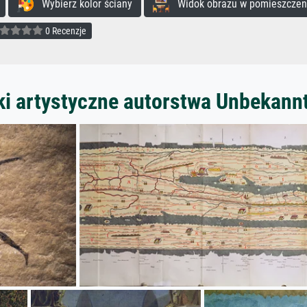
Wybierz kolor ściany
Widok obrazu w pomieszczen
0 Recenzje
ki artystyczne autorstwa Unbekann