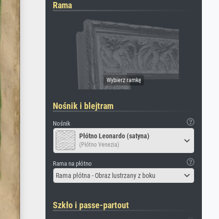
Rama
Nośnik i blejtram
Nośnik
Płótno Leonardo (satyna)
(Płótno Venezia)
Rama na płótno
Rama płótna - Obraz lustrzany z boku
Szkło i passe-partout