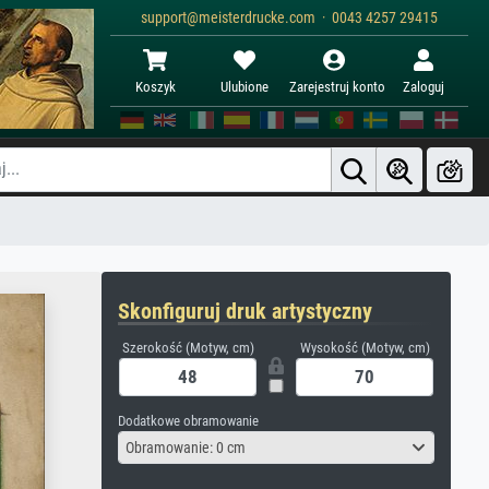
support@meisterdrucke.com · 0043 4257 29415
Koszyk
Ulubione
Zarejestruj konto
Zaloguj
Skonfiguruj druk artystyczny
Szerokość (Motyw, cm)
Wysokość (Motyw, cm)
Dodatkowe obramowanie
Obramowanie: 0 cm