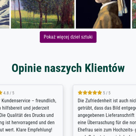
Pokaż więcej dzieł sztuki
Opinie naszych Klientów
5 / 5
4.8 / 5
innerungsbuch mit der
Hervorragende Qualität. Man 
eines Großvaters aus dem 1.
vieles anpassen lassen, wie z
enötigte ich ein
Randentfernung, Farbe, Hellig
lles Bild. Das habe ich bei
Kontrast und Weiteres. Sehr 
nden. Bei der Auswahl der
Kontaktperson per Mail. Das B