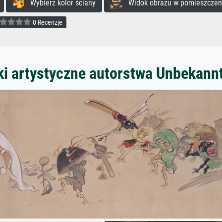
Wybierz kolor ściany
Widok obrazu w pomieszczen
0 Recenzje
ki artystyczne autorstwa Unbekann