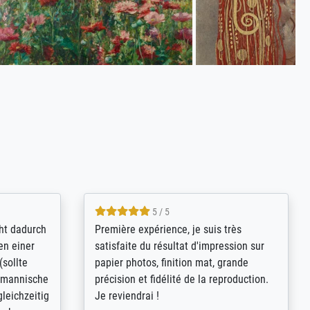
4.8 / 5
kann sich
Qualité absolument irréprochable.
.B.:
Extraordinaire diversité des thèmes
keit,
abordés et personnalisation des
freundliche
demandes (recadrage, réajustement des
ild (ein
couleurs). Relation clientèle parfaite.