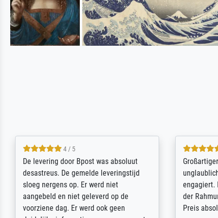
5 / 5
Sehr gute Qualität des Leinwanddrucks
Für ein Er
und des Rahmens! Unser Bild wurde
Feldpost m
sehr sorgfältig und sicher verpackt, so
Weltkrieg b
dass es unbeschadet bei uns ankam. Es
ausdrucksvo
wird nicht unser letzter Meisterdruck
Ihnen gefu