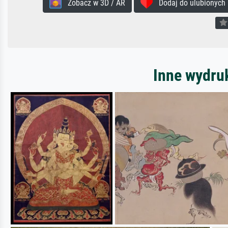
Zobacz w 3D / AR
Dodaj do ulubionych
Inne wydru