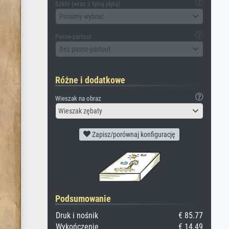
Szkło (wraz z tylną płytą)
Prosimy wybrać
Passe-partout
Bez passe-partout
Różne i dodatkowe
Wieszak na obraz
Wieszak zębaty
Zapisz/porównaj konfigurację
Podsumowanie
Druk i nośnik
€ 85.77
Wykończenie
€ 14.49