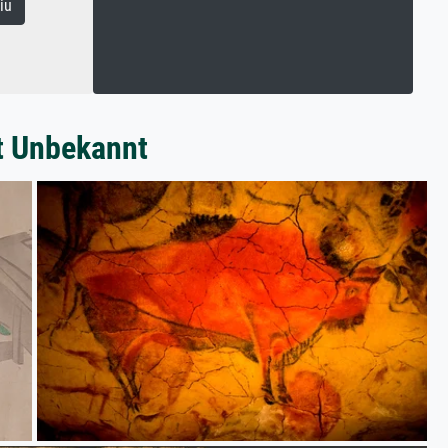
iu
t Unbekannt