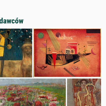
zedawców