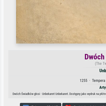
Dwóch 
(The T
Unb
1255 · Tempera 
Arty
Dwóch Świadków głosi · Unbekannt Unbekannt. Dostępny jako wydruk na płótni