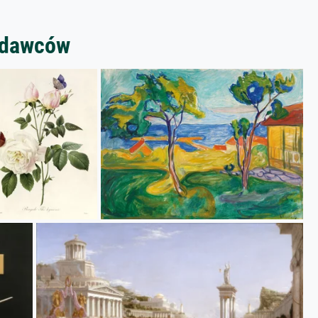
zedawców