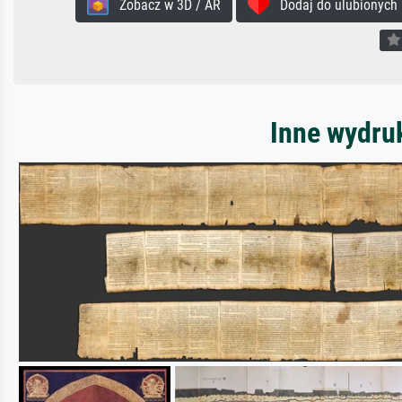
Zobacz w 3D / AR
Dodaj do ulubionych
Inne wydru