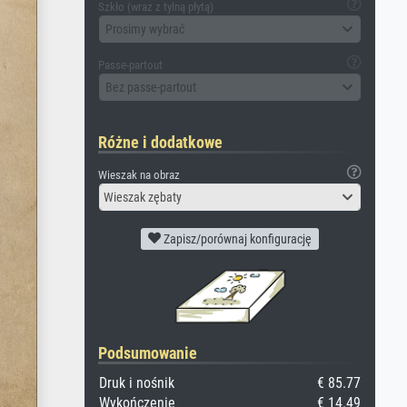
Szkło (wraz z tylną płytą)
Prosimy wybrać
Passe-partout
Bez passe-partout
Różne i dodatkowe
Wieszak na obraz
Wieszak zębaty
Zapisz/porównaj konfigurację
Podsumowanie
Druk i nośnik
€ 85.77
Wykończenie
€ 14.49