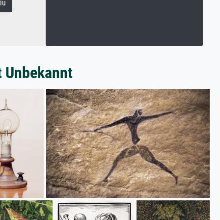
iu
t Unbekannt