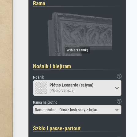
Rama
Nośnik i blejtram
Nośnik
Płótno Leonardo (satyna)
(Płótno Venezia)
Rama na płótno
Rama płótna - Obraz lustrzany z boku
Szkło i passe-partout