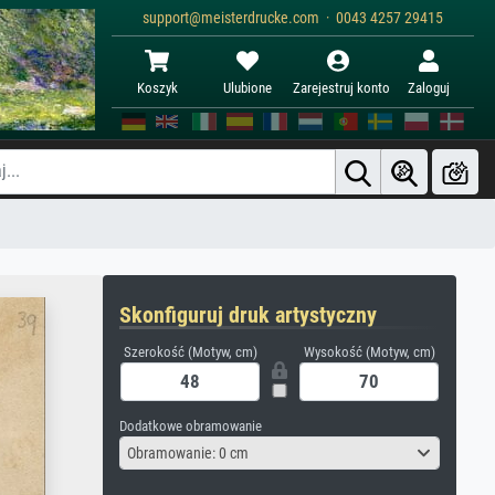
support@meisterdrucke.com · 0043 4257 29415
Koszyk
Ulubione
Zarejestruj konto
Zaloguj
Skonfiguruj druk artystyczny
Szerokość (Motyw, cm)
Wysokość (Motyw, cm)
Dodatkowe obramowanie
Obramowanie: 0 cm