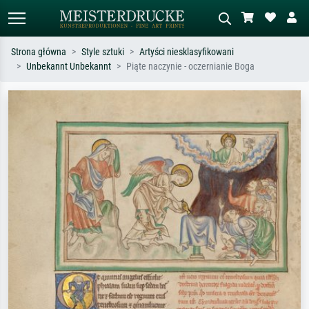
Strona główna
Style sztuki
Artyści niesklasyfikowani
Unbekannt Unbekannt
Piąte naczynie - oczernianie Boga
Wyszukiwanie standardowe
Wyszukiwanie obrazów AI
Szukaj wg artysty, tytułu lub stylu – np.
Opisz scenę – np. zielona łąka,
Monet, Gwiaździsta noc,
abstrakcja z czerwienią, ciemny olej,
impresjonizm, fala Hokusaia, akt.
stojący akt obok drzewa.