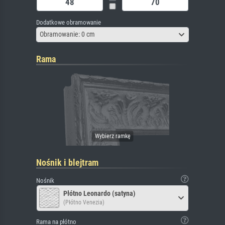
Dodatkowe obramowanie
Obramowanie: 0 cm
Rama
Nośnik i blejtram
Nośnik
Płótno Leonardo (satyna)
(Płótno Venezia)
Rama na płótno