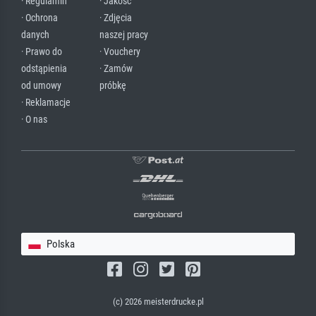
· Regulamin
· Jakość
· Ochrona
· Zdjęcia
danych
naszej pracy
· Prawo do
· Vouchery
odstąpienia
· Zamów
od umowy
próbkę
· Reklamacje
· O nas
Polska
(c) 2026 meisterdrucke.pl