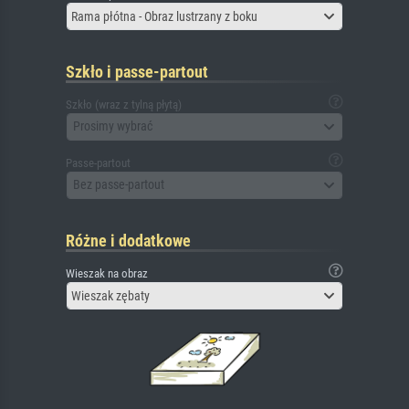
Rama płótna - Obraz lustrzany z boku
Szkło i passe-partout
Szkło (wraz z tylną płytą)
Prosimy wybrać
Passe-partout
Bez passe-partout
Różne i dodatkowe
Wieszak na obraz
Wieszak zębaty