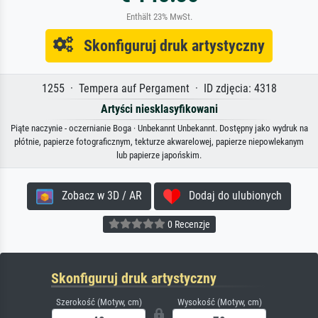
Enthält 23% MwSt.
Skonfiguruj druk artystyczny
1255 · Tempera auf Pergament · ID zdjęcia: 4318
Artyści niesklasyfikowani
Piąte naczynie - oczernianie Boga · Unbekannt Unbekannt. Dostępny jako wydruk na
płótnie, papierze fotograficznym, tekturze akwarelowej, papierze niepowlekanym
lub papierze japońskim.
Zobacz w 3D / AR
Dodaj do ulubionych
0 Recenzje
Skonfiguruj druk artystyczny
Szerokość (Motyw, cm)
Wysokość (Motyw, cm)