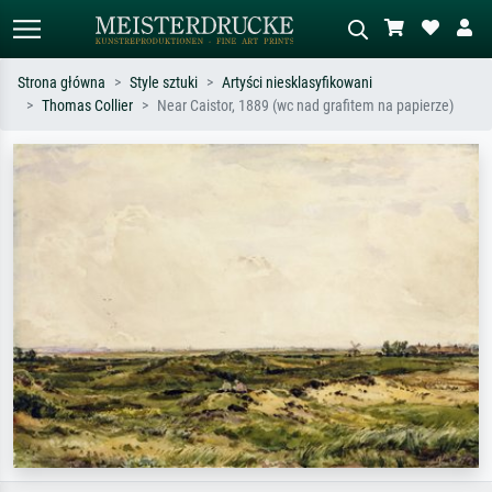
Strona główna
Style sztuki
Artyści niesklasyfikowani
Thomas Collier
Near Caistor, 1889 (wc nad grafitem na papierze)
Wyszukiwanie standardowe
Wyszukiwanie obrazów AI
Szukaj wg artysty, tytułu lub stylu – np.
Opisz scenę – np. zielona łąka,
Monet, Gwiaździsta noc,
abstrakcja z czerwienią, ciemny olej,
impresjonizm, fala Hokusaia, akt.
stojący akt obok drzewa.