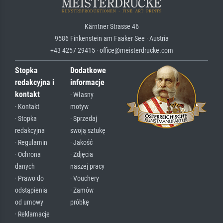
Kärntner Strasse 46
9586 Finkenstein am Faaker See · Austria
+43 4257 29415 · office@meisterdrucke.com
Stopka
Dodatkowe
redakcyjna i
informacje
kontakt
· Własny
· Kontakt
motyw
· Stopka
· Sprzedaj
redakcyjna
swoją sztukę
· Regulamin
· Jakość
· Ochrona
· Zdjęcia
danych
naszej pracy
· Prawo do
· Vouchery
odstąpienia
· Zamów
od umowy
próbkę
· Reklamacje