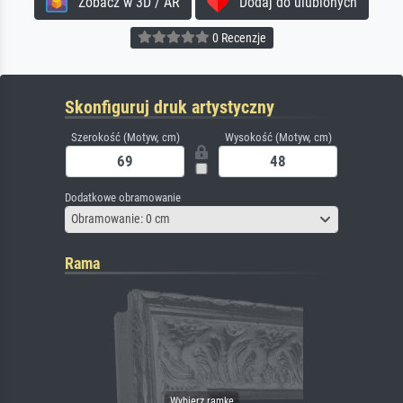
Zobacz w 3D / AR
Dodaj do ulubionych
0 Recenzje
Skonfiguruj druk artystyczny
Szerokość (Motyw, cm)
Wysokość (Motyw, cm)
Dodatkowe obramowanie
Obramowanie: 0 cm
Rama