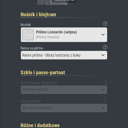
Nośnik i blejtram
Nośnik
Płótno Leonardo (satyna)
(Płótno Venezia)
Rama na płótno
Rama płótna - Obraz lustrzany z boku
Szkło i passe-partout
Szkło (wraz z tylną płytą)
Prosimy wybrać
Passe-partout
Bez passe-partout
Różne i dodatkowe