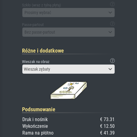
Szkło (wraz z tylną płytą)
Prosimy wybrać
Passe-partout
Bez passe-partout
Różne i dodatkowe
Wieszak na obraz
Wieszak zębaty
Podsumowanie
Druk i nośnik
€ 73.31
Wykończenie
€ 12.50
Rama na płótno
€ 41.39