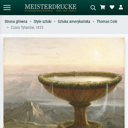
Strona główna
Style sztuki
Sztuka amerykańska
Thomas Cole
Czara Tytanów, 1833
Wyszukiwanie standardowe
Wyszukiwanie obrazów AI
Szukaj wg artysty, tytułu lub stylu – np.
Opisz scenę – np. zielona łąka,
Monet, Gwiaździsta noc,
abstrakcja z czerwienią, ciemny olej,
impresjonizm, fala Hokusaia, akt.
stojący akt obok drzewa.