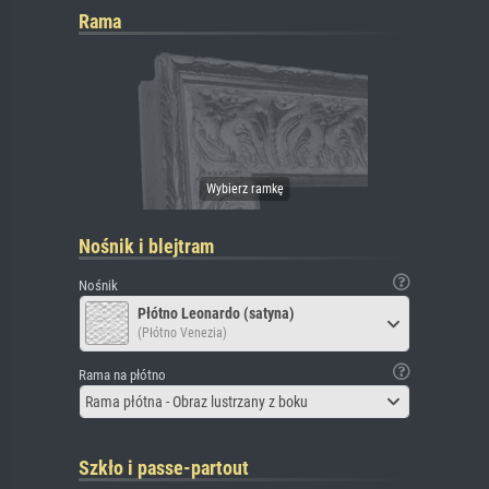
Rama
Nośnik i blejtram
Nośnik
Płótno Leonardo (satyna)
(Płótno Venezia)
Rama na płótno
Rama płótna - Obraz lustrzany z boku
Szkło i passe-partout