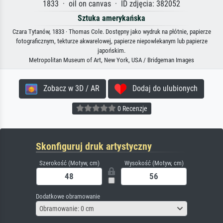
1833 · oil on canvas · ID zdjęcia: 382052
Sztuka amerykańska
Czara Tytanów, 1833 · Thomas Cole. Dostępny jako wydruk na płótnie, papierze
fotograficznym, tekturze akwarelowej, papierze niepowlekanym lub papierze
japońskim.
Metropolitan Museum of Art, New York, USA / Bridgeman Images
Zobacz w 3D / AR
Dodaj do ulubionych
0 Recenzje
Skonfiguruj druk artystyczny
Szerokość (Motyw, cm)
Wysokość (Motyw, cm)
Dodatkowe obramowanie
Obramowanie: 0 cm