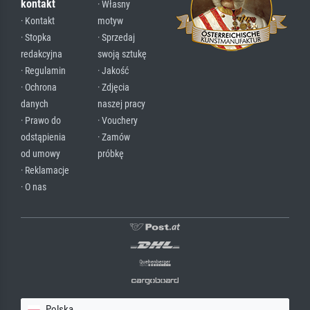
kontakt
· Własny
· Kontakt
motyw
· Stopka
· Sprzedaj
redakcyjna
swoją sztukę
· Regulamin
· Jakość
· Ochrona
· Zdjęcia
danych
naszej pracy
· Prawo do
· Vouchery
odstąpienia
· Zamów
od umowy
próbkę
· Reklamacje
· O nas
Polska