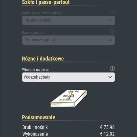
Szkło i passe-partout
Szkło (wraz z tylną płytą)
Prosimy wybrać
Passe-partout
Bez passe-partout
Różne i dodatkowe
Wieszak na obraz
Wieszak zębaty
Podsumowanie
Druk i nośnik
€ 75.98
Wykończenie
€ 12.92