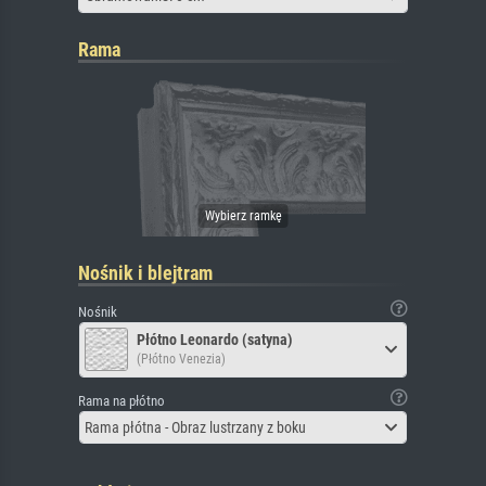
Rama
Nośnik i blejtram
Nośnik
Płótno Leonardo (satyna)
(Płótno Venezia)
Rama na płótno
Rama płótna - Obraz lustrzany z boku