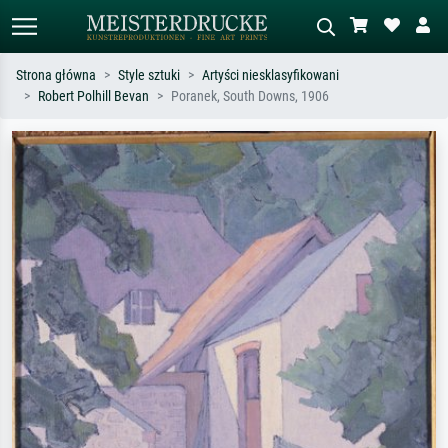
Strona główna
Style sztuki
Artyści niesklasyfikowani
Robert Polhill Bevan
Poranek, South Downs, 1906
Wyszukiwanie standardowe
Wyszukiwanie obrazów AI
Szukaj wg artysty, tytułu lub stylu – np.
Opisz scenę – np. zielona łąka,
Monet, Gwiaździsta noc,
abstrakcja z czerwienią, ciemny olej,
impresjonizm, fala Hokusaia, akt.
stojący akt obok drzewa.