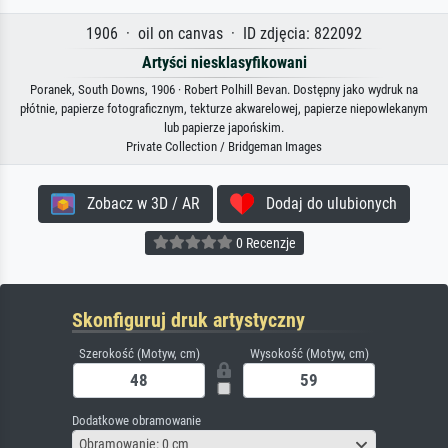
1906 · oil on canvas · ID zdjęcia: 822092
Artyści niesklasyfikowani
Poranek, South Downs, 1906 · Robert Polhill Bevan. Dostępny jako wydruk na
płótnie, papierze fotograficznym, tekturze akwarelowej, papierze niepowlekanym
lub papierze japońskim.
Private Collection / Bridgeman Images
Zobacz w 3D / AR
Dodaj do ulubionych
0 Recenzje
Skonfiguruj druk artystyczny
Szerokość (Motyw, cm)
Wysokość (Motyw, cm)
Dodatkowe obramowanie
Obramowanie: 0 cm