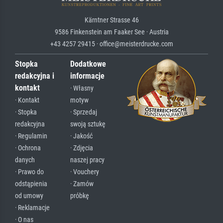
Kärntner Strasse 46
9586 Finkenstein am Faaker See · Austria
+43 4257 29415 · office@meisterdrucke.com
Stopka
Dodatkowe
redakcyjna i
informacje
kontakt
· Własny
· Kontakt
motyw
· Stopka
· Sprzedaj
redakcyjna
swoją sztukę
· Regulamin
· Jakość
· Ochrona
· Zdjęcia
danych
naszej pracy
· Prawo do
· Vouchery
odstąpienia
· Zamów
od umowy
próbkę
· Reklamacje
· O nas