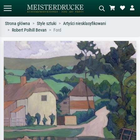
Strona główna
Style sztuki
Artyści niesklasyfikowani
Robert Polhill Bevan
Ford
Wyszukiwanie standardowe
Wyszukiwanie obrazów AI
Szukaj wg artysty, tytułu lub stylu – np.
Opisz scenę – np. zielona łąka,
Monet, Gwiaździsta noc,
abstrakcja z czerwienią, ciemny olej,
impresjonizm, fala Hokusaia, akt.
stojący akt obok drzewa.