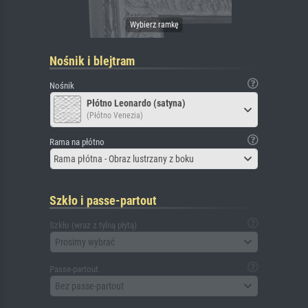
Nośnik i blejtram
Nośnik
Płótno Leonardo (satyna)
(Płótno Venezia)
Rama na płótno
Rama płótna - Obraz lustrzany z boku
Szkło i passe-partout
Szkło (wraz z tylną płytą)
Prosimy wybrać
Passe-partout
Bez passe-partout