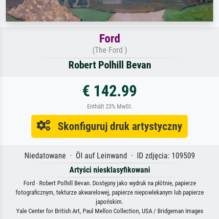
Ford
(The Ford )
Robert Polhill Bevan
€ 142.99
Enthält 23% MwSt.
Skonfiguruj druk artystyczny
Niedatowane · Öl auf Leinwand · ID zdjęcia: 109509
Artyści niesklasyfikowani
Ford · Robert Polhill Bevan. Dostępny jako wydruk na płótnie, papierze
fotograficznym, tekturze akwarelowej, papierze niepowlekanym lub papierze
japońskim.
Yale Center for British Art, Paul Mellon Collection, USA / Bridgeman Images