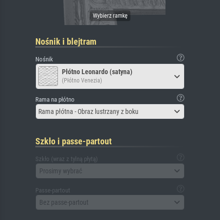
Nośnik i blejtram
Nośnik
Płótno Leonardo (satyna)
(Płótno Venezia)
Rama na płótno
Rama płótna - Obraz lustrzany z boku
Szkło i passe-partout
Szkło (wraz z tylną płytą)
Prosimy wybrać
Passe-partout
Bez passe-partout