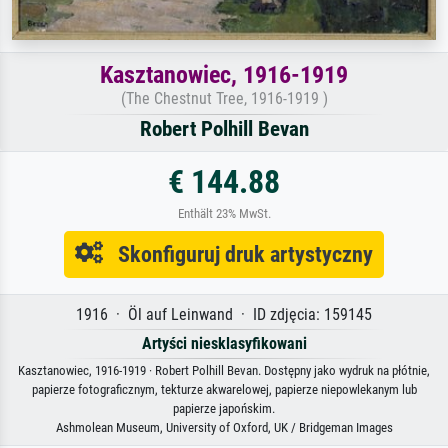
Kasztanowiec, 1916-1919
(The Chestnut Tree, 1916-1919 )
Robert Polhill Bevan
€ 144.88
Enthält 23% MwSt.
Skonfiguruj druk artystyczny
1916 · Öl auf Leinwand · ID zdjęcia: 159145
Artyści niesklasyfikowani
Kasztanowiec, 1916-1919 · Robert Polhill Bevan. Dostępny jako wydruk na płótnie,
papierze fotograficznym, tekturze akwarelowej, papierze niepowlekanym lub
papierze japońskim.
Ashmolean Museum, University of Oxford, UK / Bridgeman Images