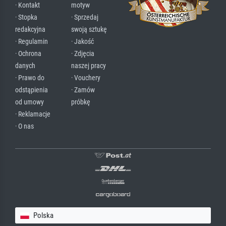
· Kontakt
motyw
· Stopka
· Sprzedaj
redakcyjna
swoją sztukę
· Regulamin
· Jakość
· Ochrona
· Zdjęcia
danych
naszej pracy
· Prawo do
· Vouchery
odstąpienia
· Zamów
od umowy
próbkę
· Reklamacje
· O nas
Polska