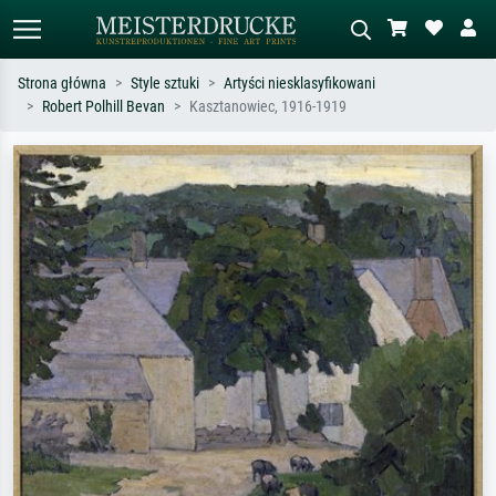
Strona główna
Style sztuki
Artyści niesklasyfikowani
Robert Polhill Bevan
Kasztanowiec, 1916-1919
Wyszukiwanie standardowe
Wyszukiwanie obrazów AI
Szukaj wg artysty, tytułu lub stylu – np.
Opisz scenę – np. zielona łąka,
Monet, Gwiaździsta noc,
abstrakcja z czerwienią, ciemny olej,
impresjonizm, fala Hokusaia, akt.
stojący akt obok drzewa.