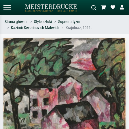
Strona główna
Style sztuki
Suprematyzm
Kazimir Severinovich Malevich
Krajobraz, 1911.
Wyszukiwanie standardowe
Wyszukiwanie obrazów AI
Szukaj wg artysty, tytułu lub stylu – np.
Opisz scenę – np. zielona łąka,
Monet, Gwiaździsta noc,
abstrakcja z czerwienią, ciemny olej,
impresjonizm, fala Hokusaia, akt.
stojący akt obok drzewa.