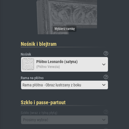
Nośnik i blejtram
Nośnik
Płótno Leonardo (satyna)
(Płótno Venezia)
Rama na płótno
Rama płótna - Obraz lustrzany z boku
Szkło i passe-partout
Szkło (wraz z tylną płytą)
Prosimy wybrać