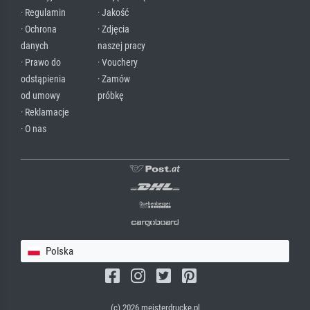
· Regulamin
· Jakość
· Ochrona
· Zdjęcia
danych
naszej pracy
· Prawo do
· Vouchery
odstąpienia
· Zamów
od umowy
próbkę
· Reklamacje
· O nas
Polska
(c) 2026 meisterdrucke.pl