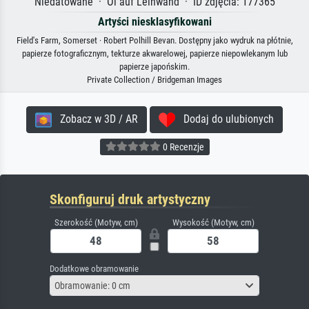
Niedatowane · Öl auf Leinwand · ID zdjęcia: 177365
Artyści niesklasyfikowani
Field's Farm, Somerset · Robert Polhill Bevan. Dostępny jako wydruk na płótnie,
papierze fotograficznym, tekturze akwarelowej, papierze niepowlekanym lub
papierze japońskim.
Private Collection / Bridgeman Images
Zobacz w 3D / AR
Dodaj do ulubionych
0 Recenzje
Skonfiguruj druk artystyczny
Szerokość (Motyw, cm)
Wysokość (Motyw, cm)
Dodatkowe obramowanie
Obramowanie: 0 cm