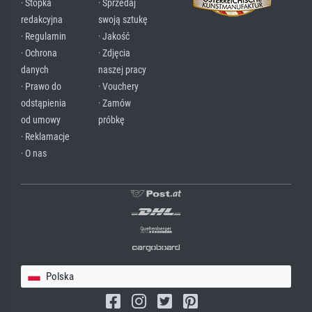
· Stopka
· Sprzedaj
redakcyjna
swoją sztukę
· Regulamin
· Jakość
· Ochrona
· Zdjęcia
danych
naszej pracy
· Prawo do
· Vouchery
odstąpienia
· Zamów
od umowy
próbkę
· Reklamacje
· O nas
Polska