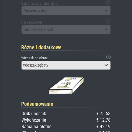
Szkło (wraz z tylną płytą)
Prosimy wybrać
Passe-partout
Bez passe-partout
Różne i dodatkowe
Wieszak na obraz
Wieszak zębaty
Podsumowanie
Druk i nośnik
€ 75.53
Wykończenie
€ 12.78
Rama na płótno
€ 42.19