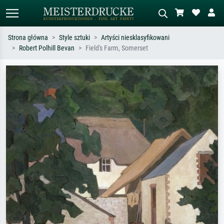
Strona główna
Style sztuki
Artyści niesklasyfikowani
Robert Polhill Bevan
Field's Farm, Somerset
Wyszukiwanie standardowe
Wyszukiwanie obrazów AI
Szukaj wg artysty, tytułu lub stylu – np.
Opisz scenę – np. zielona łąka,
Monet, Gwiaździsta noc,
abstrakcja z czerwienią, ciemny olej,
impresjonizm, fala Hokusaia, akt.
stojący akt obok drzewa.