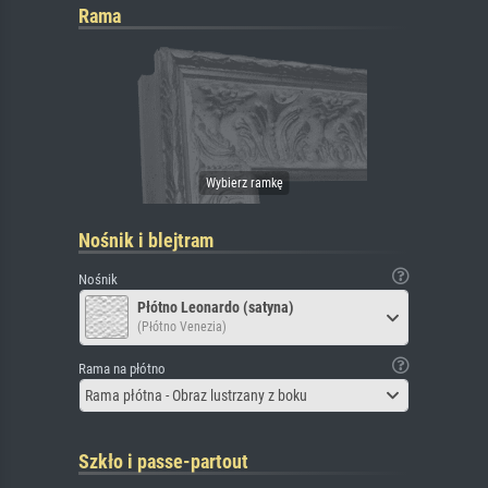
Rama
Nośnik i blejtram
Nośnik
Płótno Leonardo (satyna)
(Płótno Venezia)
Rama na płótno
Rama płótna - Obraz lustrzany z boku
Szkło i passe-partout