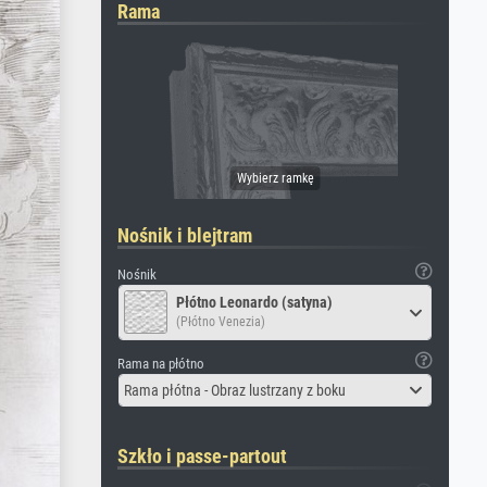
Rama
Nośnik i blejtram
Nośnik
Płótno Leonardo (satyna)
(Płótno Venezia)
Rama na płótno
Rama płótna - Obraz lustrzany z boku
Szkło i passe-partout