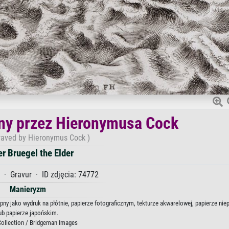
ny przez Hieronymusa Cock
raved by Hieronymus Cock )
er Bruegel the Elder
· Gravur · ID zdjęcia: 74772
Manieryzm
pny jako wydruk na płótnie, papierze fotograficznym, tekturze akwarelowej, papierze n
ub papierze japońskim.
Collection / Bridgeman Images