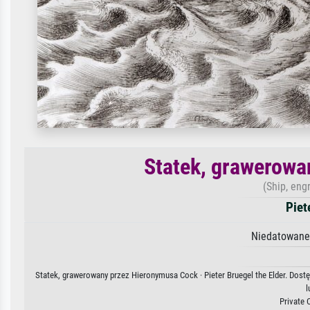
Statek, grawerowa
(Ship, eng
Piet
Niedatowane 
Statek, grawerowany przez Hieronymusa Cock · Pieter Bruegel the Elder. Dostę
l
Private 