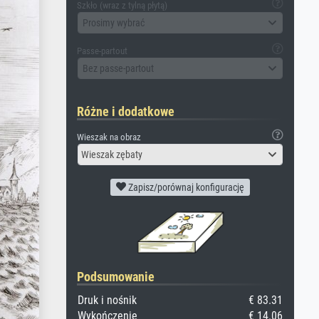
Szkło (wraz z tylną płytą)
Prosimy wybrać
Passe-partout
Bez passe-partout
Różne i dodatkowe
Wieszak na obraz
Wieszak zębaty
Zapisz/porównaj konfigurację
Podsumowanie
Druk i nośnik
€ 83.31
Wykończenie
€ 14.06