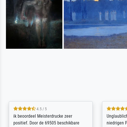
5 / 5
Die Zufriedenheit ist auch nicht dadurch
Excellent 
getrübt, dass das Bild entgegen einer
selection,