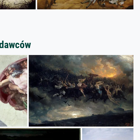
zedawców