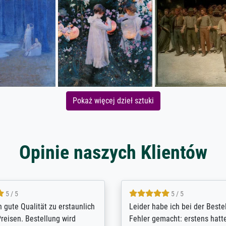
Pokaż więcej dzieł sztuki
Opinie naszych Klientów
5 / 5
5 / 5
/ Highly recommended. The
The team at Meisterdrucke st
 ordering and payment process
meet its clients demands, an