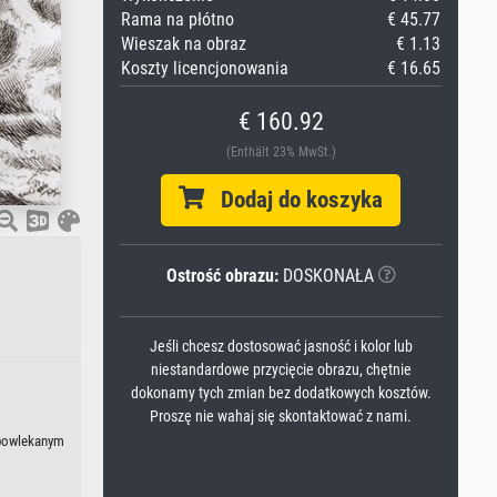
Rama na płótno
€ 45.77
Wieszak na obraz
€ 1.13
Koszty licencjonowania
€ 16.65
€ 160.92
(Enthält 23% MwSt.)
Dodaj do koszyka
Ostrość obrazu:
DOSKONAŁA
Jeśli chcesz dostosować jasność i kolor lub
niestandardowe przycięcie obrazu, chętnie
dokonamy tych zmian bez dodatkowych kosztów.
Proszę nie wahaj się skontaktować z nami.
iepowlekanym