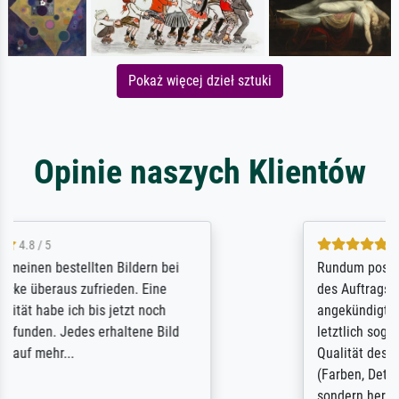
Pokaż więcej dzieł sztuki
Opinie naszych Klientów
5 / 5
Rundum positive Erfahrung. Die Ausführung
des Auftrags hat eine Weile gedauert, die
angekündigte Lieferzeit wurde aber
letztlich sogar etwas unterschritten. Die
Qualität des Papiers und des Drucks
(Farben, Details usw.) ist nicht nur gut,
sondern hervorragend. Selbst ein Druck ist