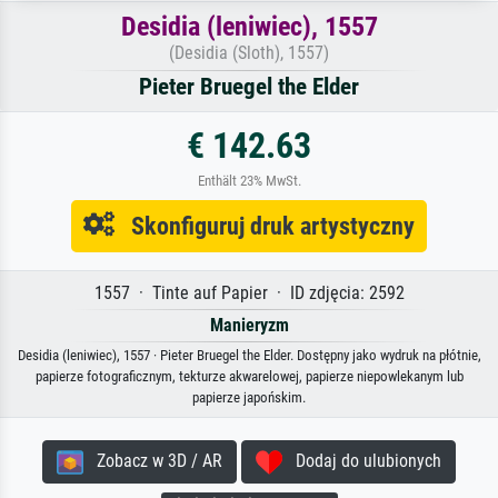
Desidia (leniwiec), 1557
(Desidia (Sloth), 1557)
Pieter Bruegel the Elder
€ 142.63
Enthält 23% MwSt.
Skonfiguruj druk artystyczny
1557 · Tinte auf Papier · ID zdjęcia: 2592
Manieryzm
Desidia (leniwiec), 1557 · Pieter Bruegel the Elder. Dostępny jako wydruk na płótnie,
papierze fotograficznym, tekturze akwarelowej, papierze niepowlekanym lub
papierze japońskim.
Zobacz w 3D / AR
Dodaj do ulubionych