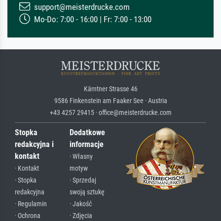
support@meisterdrucke.com
Mo-Do: 7:00 - 16:00 | Fr: 7:00 - 13:00
Kärntner Strasse 46
9586 Finkenstein am Faaker See · Austria
+43 4257 29415 · office@meisterdrucke.com
Stopka
Dodatkowe
redakcyjna i
informacje
kontakt
· Własny
· Kontakt
motyw
· Stopka
· Sprzedaj
redakcyjna
swoją sztukę
· Regulamin
· Jakość
· Ochrona
· Zdjęcia