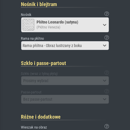
Nośnik i blejtram
Nośnik
Płótno Leonardo (satyna)
(Płótno Venezia)
Rama na płótno
Rama płótna - Obraz lustrzany z boku
Szkło i passe-partout
Szkło (wraz z tylną płytą)
Prosimy wybrać
Passe-partout
Bez passe-partout
Różne i dodatkowe
Wieszak na obraz