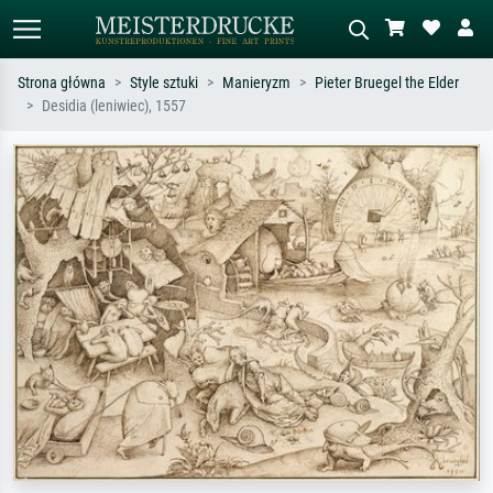
Strona główna
Style sztuki
Manieryzm
Pieter Bruegel the Elder
Desidia (leniwiec), 1557
Wyszukiwanie standardowe
Wyszukiwanie obrazów AI
Szukaj wg artysty, tytułu lub stylu – np.
Opisz scenę – np. zielona łąka,
Monet, Gwiaździsta noc,
abstrakcja z czerwienią, ciemny olej,
impresjonizm, fala Hokusaia, akt.
stojący akt obok drzewa.