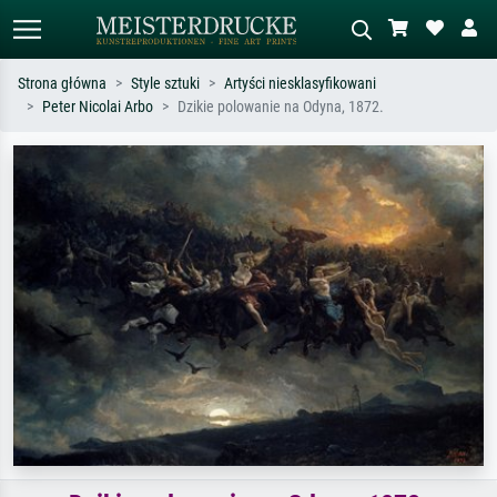
Strona główna
Style sztuki
Artyści niesklasyfikowani
Peter Nicolai Arbo
Dzikie polowanie na Odyna, 1872.
Wyszukiwanie standardowe
Wyszukiwanie obrazów AI
Szukaj wg artysty, tytułu lub stylu – np.
Opisz scenę – np. zielona łąka,
Monet, Gwiaździsta noc,
abstrakcja z czerwienią, ciemny olej,
impresjonizm, fala Hokusaia, akt.
stojący akt obok drzewa.