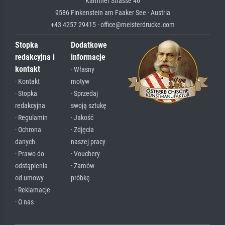
Kärntner Strasse 46
9586 Finkenstein am Faaker See · Austria
+43 4257 29415 · office@meisterdrucke.com
Stopka
Dodatkowe
redakcyjna i
informacje
kontakt
· Własny
· Kontakt
motyw
· Stopka
· Sprzedaj
redakcyjna
swoją sztukę
· Regulamin
· Jakość
· Ochrona
· Zdjęcia
danych
naszej pracy
· Prawo do
· Vouchery
odstąpienia
· Zamów
od umowy
próbkę
· Reklamacje
· O nas