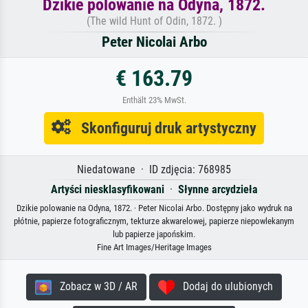
Dzikie polowanie na Odyna, 1872.
(The wild Hunt of Odin, 1872. )
Peter Nicolai Arbo
€ 163.79
Enthält 23% MwSt.
Skonfiguruj druk artystyczny
Niedatowane · ID zdjęcia: 768985
Artyści niesklasyfikowani
·
Słynne arcydzieła
Dzikie polowanie na Odyna, 1872. · Peter Nicolai Arbo. Dostępny jako wydruk na
płótnie, papierze fotograficznym, tekturze akwarelowej, papierze niepowlekanym
lub papierze japońskim.
Fine Art Images/Heritage Images
Zobacz w 3D / AR
Dodaj do ulubionych