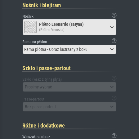
Nośnik i blejtram
Nośnik
Płótno Leonardo (satyna)
(Płótno Venezia)
Rama na płótno
Rama płótna - Obraz lustrzany z boku
Szkło i passe-partout
Szkło (wraz z tylną płytą)
Prosimy wybrać
Passe-partout
Bez passe-partout
Różne i dodatkowe
Wieszak na obraz