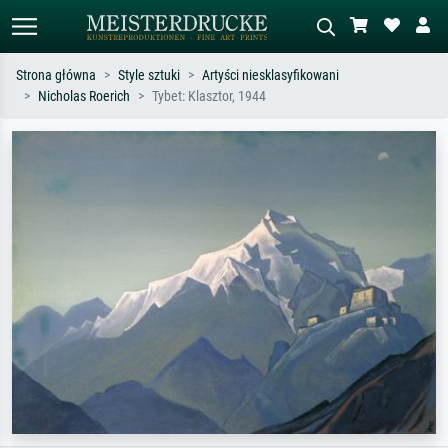
Strona główna
Style sztuki
Artyści niesklasyfikowani
Nicholas Roerich
Tybet: Klasztor, 1944
Wyszukiwanie standardowe
Wyszukiwanie obrazów AI
Szukaj wg artysty, tytułu lub stylu – np.
Opisz scenę – np. zielona łąka,
Monet, Gwiaździsta noc,
abstrakcja z czerwienią, ciemny olej,
impresjonizm, fala Hokusaia, akt.
stojący akt obok drzewa.