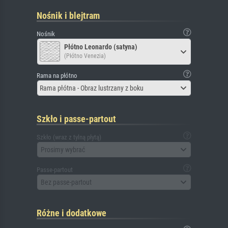
Nośnik i blejtram
Nośnik
Płótno Leonardo (satyna)
(Płótno Venezia)
Rama na płótno
Rama płótna - Obraz lustrzany z boku
Szkło i passe-partout
Szkło (wraz z tylną płytą)
Prosimy wybrać
Passe-partout
Bez passe-partout
Różne i dodatkowe