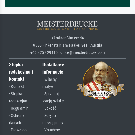
Kärntner Strasse 46
9586 Finkenstein am Faaker See · Austria
+43 4257 29415 · office@meisterdrucke.com
Stopka
Dodatkowe
redakcyjna i
informacje
kontakt
· Własny
· Kontakt
motyw
· Stopka
· Sprzedaj
redakcyjna
swoją sztukę
· Regulamin
· Jakość
· Ochrona
· Zdjęcia
danych
naszej pracy
· Prawo do
· Vouchery