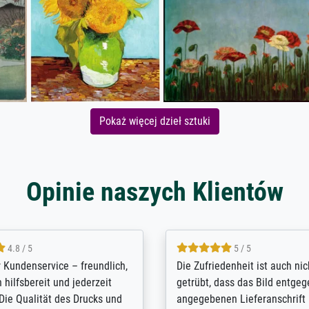
Pokaż więcej dzieł sztuki
Opinie naszych Klientów
5 / 5
4.8 / 5
innerungsbuch mit der
Hervorragende Qualität. Man 
eines Großvaters aus dem 1.
vieles anpassen lassen, wie z
enötigte ich ein
Randentfernung, Farbe, Hellig