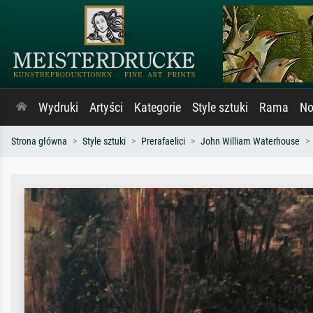
Wydruki
Artyści
Kategorie
Style sztuki
Rama
No
Strona główna
Style sztuki
Prerafaelici
John William Waterhouse