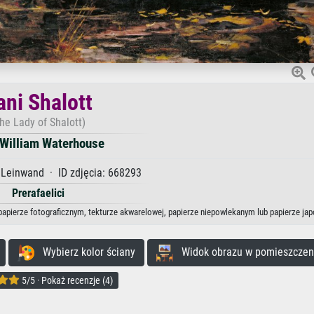
ani Shalott
he Lady of Shalott)
 William Waterhouse
 Leinwand · ID zdjęcia: 668293
Prerafaelici
 papierze fotograficznym, tekturze akwarelowej, papierze niepowlekanym lub papierze ja
Wybierz kolor ściany
Widok obrazu w pomieszczen
5/5 · Pokaż recenzje (4)