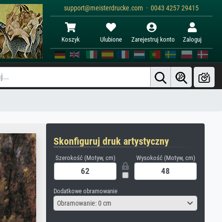
support@meisterdrucke.com · 0043 4257 29415
Koszyk
Ulubione
Zarejestruj konto
Zaloguj
Skonfiguruj druk artystyczny
Szerokość (Motyw, cm)
Wysokość (Motyw, cm)
Dodatkowe obramowanie
Obramowanie: 0 cm