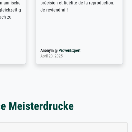
freundliche
demandes (recadrage, réajustement des
ild (ein
couleurs). Relation clientèle parfaite.
rpackt -
Transport, réception sans aucun
stikdeckeln
problème. Merci à toute l'équipe ! Hervé
in den
 der P...
Anonym
@
ProvenExpert
March 31, 2025
ce Meisterdrucke