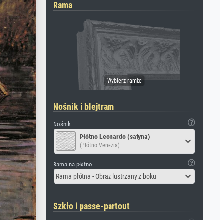
Rama
Nośnik i blejtram
Nośnik
Płótno Leonardo (satyna)
(Płótno Venezia)
Rama na płótno
Rama płótna - Obraz lustrzany z boku
Szkło i passe-partout