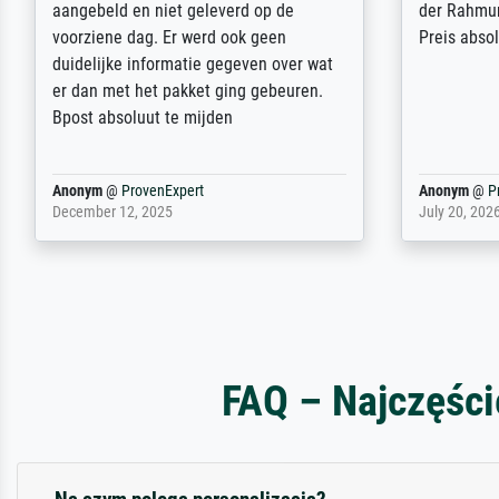
dass es unbeschadet bei uns ankam. Es
ausdrucksvo
wird nicht unser letzter Meisterdruck
Ihnen gefu
sein. Vielen Dank!
Fotopapier
am Telefon
stabiler Pa
zufrieden 
weiter. Viel
Reinhold,
@
ProvenExpert
Margot
@
Pr
April 22, 2026
February 20,
FAQ – Najczęści