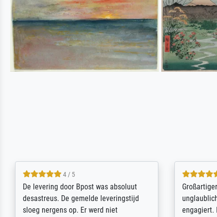
5 / 5
Sehr gute Qualität des Leinwanddrucks
Für ein Er
und des Rahmens! Unser Bild wurde
Feldpost m
sehr sorgfältig und sicher verpackt, so
Weltkrieg b