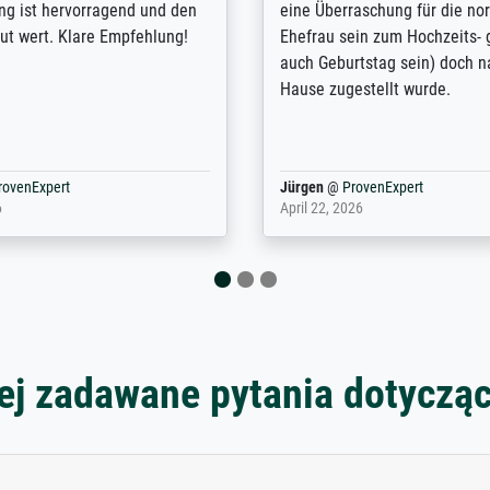
lles Bild. Das habe ich bei
Kontrast und Weiteres. Sehr 
nden. Bei der Auswahl der
Kontaktperson per Mail. Das B
-Qualität wurde ich sehr gut
Kunstdruck) wurde sehr gut ve
 beraten. Der Versand mit
sehr starke Papprolle mit Pla
ppe war perfekt. Ich bin sehr
und innen mit Papierknüllern 
und empfehle Sie gerne
Zwischenräumen gefüllt. Einzig
en ...
ovenExpert
Anonym
@
ProvenExpert
 2026
August 12, 2025
ej zadawane pytania dotyczą