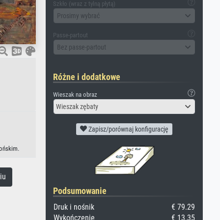
Szkło (wraz z tylną płytą)
Prosimy wybrać
Passe-partout
Bez passe-partout
Różne i dodatkowe
Wieszak na obraz
Wieszak zębaty
Zapisz/porównaj konfigurację
pońskim.
iu
Podsumowanie
Druk i nośnik
€ 79.29
Wykończenie
€ 13.35