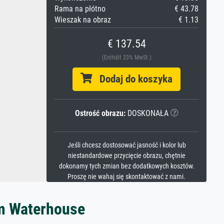
Rama na płótno
€ 43.78
Wieszak na obraz
€ 1.13
€ 137.54
(Enthält 23% MwSt.)
Dodaj do koszyka
Ostrość obrazu:
DOSKONAŁA
Jeśli chcesz dostosować jasność i kolor lub
niestandardowe przycięcie obrazu, chętnie
dokonamy tych zmian bez dodatkowych kosztów.
Proszę nie wahaj się skontaktować z nami.
am Waterhouse