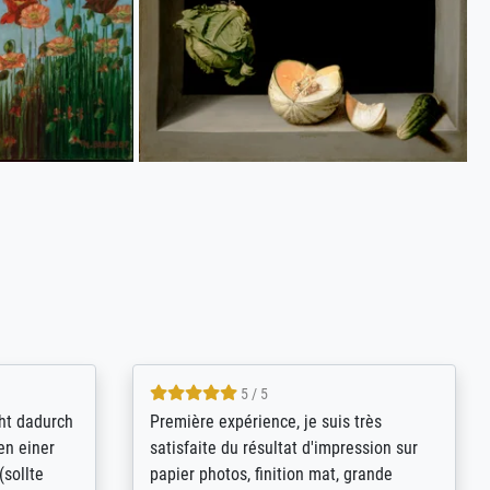
4.8 / 5
kann sich
Qualité absolument irréprochable.
.B.:
Extraordinaire diversité des thèmes
keit,
abordés et personnalisation des