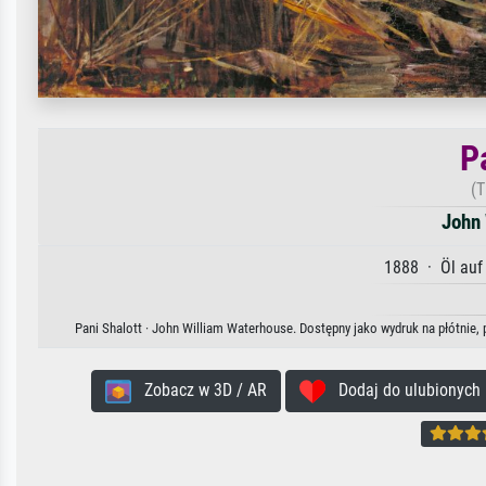
P
(T
John
1888 · Öl auf
Pani Shalott · John William Waterhouse. Dostępny jako wydruk na płótnie,
Zobacz w 3D / AR
Dodaj do ulubionych