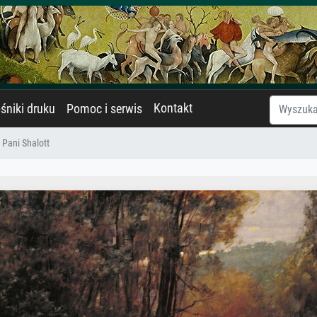
Kontakt
śniki druku
Pomoc i serwis
Pani Shalott