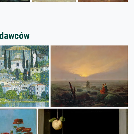
zedawców