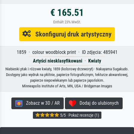
€ 165.51
Enthält 23% MwSt.
Skonfiguruj druk artystyczny
1859 · colour woodblock print · ID zdjęcia: 485941
Artyści niesklasyfikowani
·
Kwiaty
Niebieski ptak i różowe kwiaty, 1859 (kolorowy drzeworyt) · Nakayama Sugakudo.
Dostępny jako wydruk na płótnie, papierze fotograficznym, tekturze akwarelowej,
papierze niepowlekanym lub papierze japońskim.
Minneapolis Institute of Arts, MN, USA / Bridgeman Images
Zobacz w 3D / AR
Dodaj do ulubionych
5/5 · Pokaż recenzje (1)