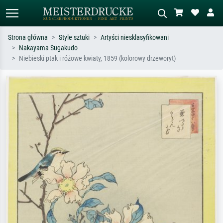
Strona główna
Style sztuki
Artyści niesklasyfikowani
Nakayama Sugakudo
Wyszukiwanie standardowe
Wyszukiwanie obrazów AI
Niebieski ptak i różowe kwiaty, 1859 (kolorowy drzeworyt)
Szukaj wg artysty, tytułu lub stylu – np.
Opisz scenę – np. zielona łąka,
Monet, Gwiaździsta noc,
abstrakcja z czerwienią, ciemny olej,
impresjonizm, fala Hokusaia, akt.
stojący akt obok drzewa.