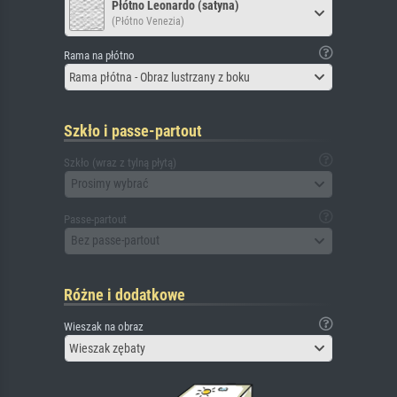
Płótno Leonardo (satyna)
(Płótno Venezia)
Rama na płótno
Rama płótna - Obraz lustrzany z boku
Szkło i passe-partout
Szkło (wraz z tylną płytą)
Prosimy wybrać
Passe-partout
Bez passe-partout
Różne i dodatkowe
Wieszak na obraz
Wieszak zębaty