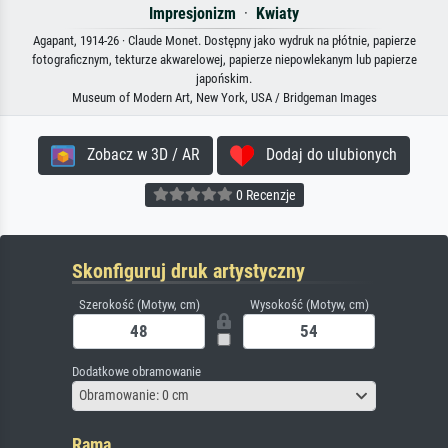
Impresjonizm
·
Kwiaty
Agapant, 1914-26 · Claude Monet. Dostępny jako wydruk na płótnie, papierze
fotograficznym, tekturze akwarelowej, papierze niepowlekanym lub papierze
japońskim.
Museum of Modern Art, New York, USA / Bridgeman Images
Zobacz w 3D / AR
Dodaj do ulubionych
0 Recenzje
Skonfiguruj druk artystyczny
Szerokość (Motyw, cm)
Wysokość (Motyw, cm)
Dodatkowe obramowanie
Obramowanie: 0 cm
Rama