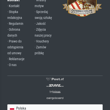
· Własny
· Kontakt
motyw
· Stopka
· Sprzedaj
redakcyjna
swoją sztukę
· Regulamin
· Jakość
· Ochrona
· Zdjęcia
danych
naszej pracy
· Prawo do
· Vouchery
odstąpienia
· Zamów
od umowy
próbkę
· Reklamacje
· O nas
Polska