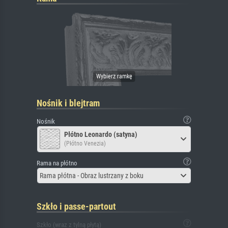
Nośnik i blejtram
Nośnik
Płótno Leonardo (satyna)
(Płótno Venezia)
Rama na płótno
Rama płótna - Obraz lustrzany z boku
Szkło i passe-partout
Szkło (wraz z tylną płytą)