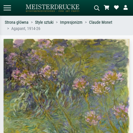
Strona główna
Style sztuki
Impresjonizm
Claude Monet
Agapant, 1914-26
Wyszukiwanie standardowe
Wyszukiwanie obrazów AI
Szukaj wg artysty, tytułu lub stylu – np.
Opisz scenę – np. zielona łąka,
Monet, Gwiaździsta noc,
abstrakcja z czerwienią, ciemny olej,
impresjonizm, fala Hokusaia, akt.
stojący akt obok drzewa.