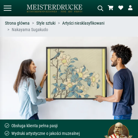
Strona główna
Style sztuki
Artyści niesklasyfikowani
Nakayama Sugakudo
Wyszukiwanie standardowe
Wyszukiwanie obrazów AI
Szukaj wg artysty, tytułu lub stylu – np.
Opisz scenę – np. zielona łąka,
Monet, Gwiaździsta noc,
abstrakcja z czerwienią, ciemny olej,
impresjonizm, fala Hokusaia, akt.
stojący akt obok drzewa.
Obsługa klienta pełna pasji
Wydruki artystyczne o jakości muzealnej