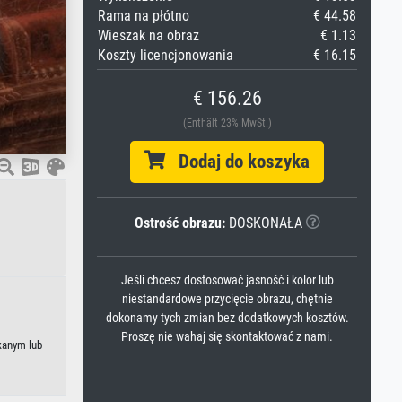
Rama na płótno
€ 44.58
Wieszak na obraz
€ 1.13
Koszty licencjonowania
€ 16.15
€ 156.26
(Enthält 23% MwSt.)
Dodaj do koszyka
Ostrość obrazu:
DOSKONAŁA
Jeśli chcesz dostosować jasność i kolor lub
niestandardowe przycięcie obrazu, chętnie
dokonamy tych zmian bez dodatkowych kosztów.
Proszę nie wahaj się skontaktować z nami.
kanym lub