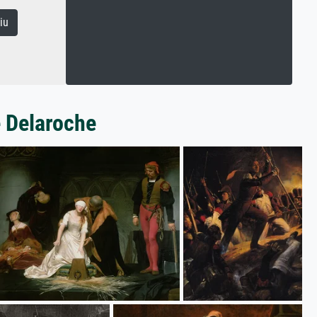
iu
e Delaroche