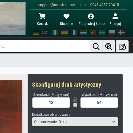
support@meisterdrucke.com · 0043 4257 29415
Koszyk
Ulubione
Zarejestruj konto
Zaloguj
Skonfiguruj druk artystyczny
Szerokość (Motyw, cm)
Wysokość (Motyw, cm)
Dodatkowe obramowanie
Obramowanie: 0 cm