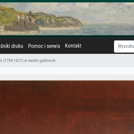
Kontakt
śniki druku
Pomoc i serwis
n (1769-1821) w swoim gabinecie