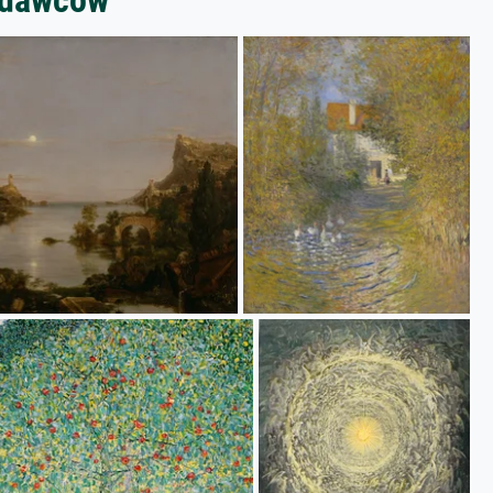
zedawców