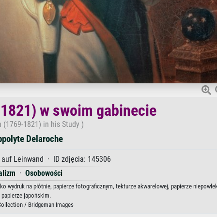
1821) w swoim gabinecie
 (1769-1821) in his Study )
ppolyte Delaroche
auf Leinwand · ID zdjęcia: 145306
alizm
·
Osobowości
ko wydruk na płótnie, papierze fotograficznym, tekturze akwarelowej, papierze niepowle
papierze japońskim.
Collection / Bridgeman Images