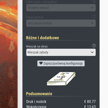
Szkło (wraz z tylną płytą)
Prosimy wybrać
Passe-partout
Bez passe-partout
Różne i dodatkowe
Wieszak na obraz
Wieszak zębaty
Zapisz/porównaj konfigurację
Podsumowanie
Druk i nośnik
€ 80.77
Wykończenie
€ 13.63