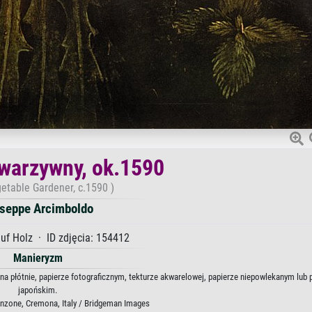
warzywny, ok.1590
etable Gardener, c.1590 )
seppe Arcimboldo
uf Holz · ID zdjęcia: 154412
Manieryzm
a płótnie, papierze fotograficznym, tekturze akwarelowej, papierze niepowlekanym lub 
japońskim.
nzone, Cremona, Italy / Bridgeman Images