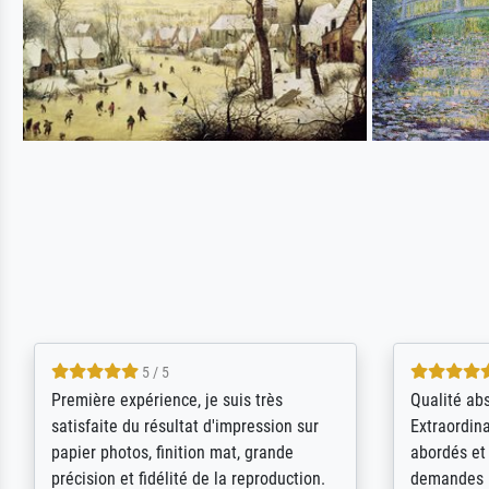
4.5 / 5
ik beoordeel Meisterdrucke zeer
Wow....ich 
positief. Door de 69505 beschikbare
erstaunt. 
kunstenaars scrollen is echter
Erwartunge
onbegonnen werk (na stoppen begint
der Ablauf