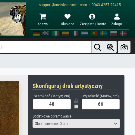
support@meisterdrucke.com · 0043 4257 29415
Koszyk
Ulubione
Zarejestruj konto
Zaloguj
Skonfiguruj druk artystyczny
Szerokość (Motyw, cm)
Wysokość (Motyw, cm)
Dodatkowe obramowanie
Obramowanie: 0 cm