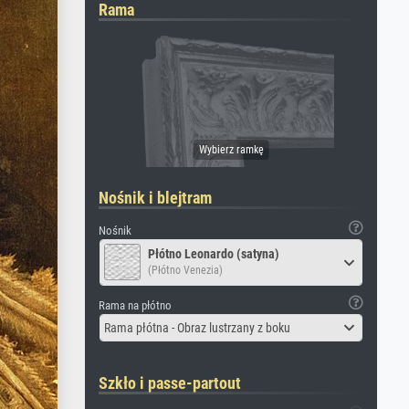
Rama
Nośnik i blejtram
Nośnik
Płótno Leonardo (satyna)
(Płótno Venezia)
Rama na płótno
Rama płótna - Obraz lustrzany z boku
Szkło i passe-partout