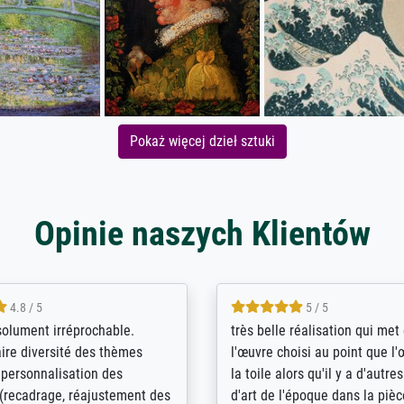
Pokaż więcej dzieł sztuki
Opinie naszych Klientów
5 / 5
4 / 5
bin sehr über die Qualität
De levering door Bpost was a
Diese Drucke haben all´meine
desastreus. De gemelde lever
n übertroffen. Desgleichen
sloeg nergens op. Er werd nie
 der Bestellung. Grosses
aangebeld en niet geleverd o