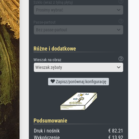
Szkło (wraz z tylną płytą)
Prosimy wybrać
Passe-partout
Bez passe-partout
Różne i dodatkowe
Wieszak na obraz
Wieszak zębaty
Zapisz/porównaj konfigurację
Podsumowanie
Druk i nośnik
€ 82.21
Wykończenie
€ 13.92