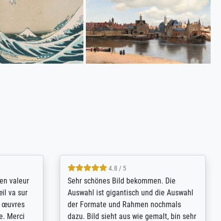
4.8 / 5
bsoluut
So, I ordered a large print of The
ingstijd
Annunciation by Fra Angelico from a
t
very large and popular American
p de
"art/poster" site advertising giclee print