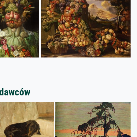
zedawców