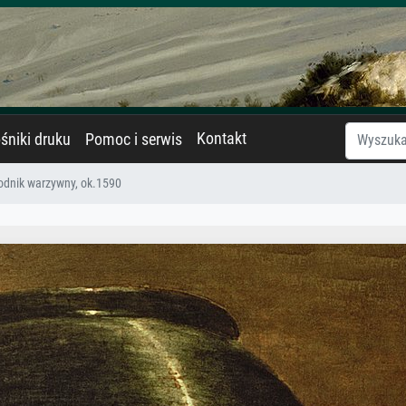
Kontakt
śniki druku
Pomoc i serwis
odnik warzywny, ok.1590