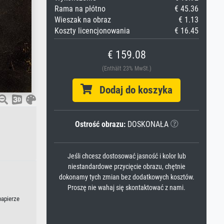
Rama na płótno
€ 45.36
Wieszak na obraz
€ 1.13
Koszty licencjonowania
€ 16.45
€ 159.08
(Enthält 23% MwSt.)
Dodaj do koszyka
Ostrość obrazu:
DOSKONAŁA
Jeśli chcesz dostosować jasność i kolor lub
niestandardowe przycięcie obrazu, chętnie
dokonamy tych zmian bez dodatkowych kosztów.
Proszę nie wahaj się skontaktować z nami.
papierze