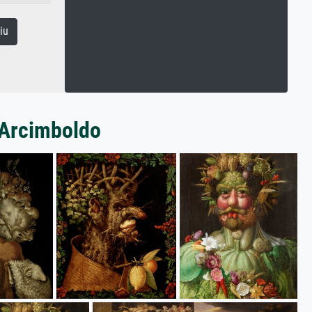
iu
 Arcimboldo