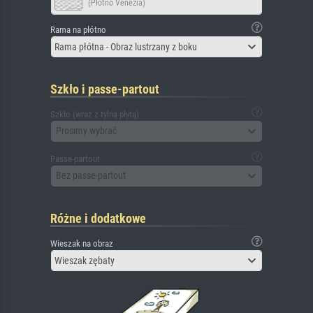
(Płótno Venezia)
Rama na płótno
Rama płótna - Obraz lustrzany z boku
Szkło i passe-partout
Szkło (wraz z tylną płytą)
Prosimy wybrać
Passe-partout
Bez passe-partout
Różne i dodatkowe
Wieszak na obraz
Wieszak zębaty