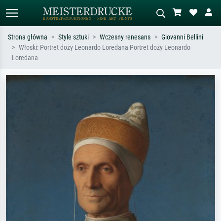
Strona główna
Style sztuki
Wczesny renesans
Giovanni Bellini
Włoski: Portret doży Leonardo Loredana Portret doży Leonardo
Wyszukiwanie standardowe
Wyszukiwanie obrazów AI
Loredana
Szukaj wg artysty, tytułu lub stylu – np.
Opisz scenę – np. zielona łąka,
Monet, Gwiaździsta noc,
abstrakcja z czerwienią, ciemny olej,
impresjonizm, fala Hokusaia, akt.
stojący akt obok drzewa.