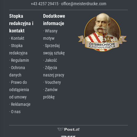
+43 4257 29415 · office@meisterdrucke.com
Stopka
Dodatkowe
redakcyjna i
informacje
kontakt
· Własny
· Kontakt
motyw
· Stopka
· Sprzedaj
redakcyjna
swoją sztukę
· Regulamin
· Jakość
· Ochrona
· Zdjęcia
danych
naszej pracy
· Prawo do
· Vouchery
odstąpienia
· Zamów
od umowy
próbkę
· Reklamacje
· O nas