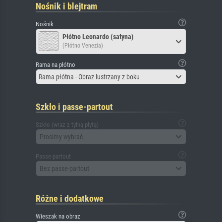
Nośnik i blejtram
Nośnik
Płótno Leonardo (satyna)
(Płótno Venezia)
Rama na płótno
Rama płótna - Obraz lustrzany z boku
Szkło i passe-partout
Szkło (wraz z tylną płytą)
Prosimy wybrać
Passe-partout
Bez passe-partout
Różne i dodatkowe
Wieszak na obraz