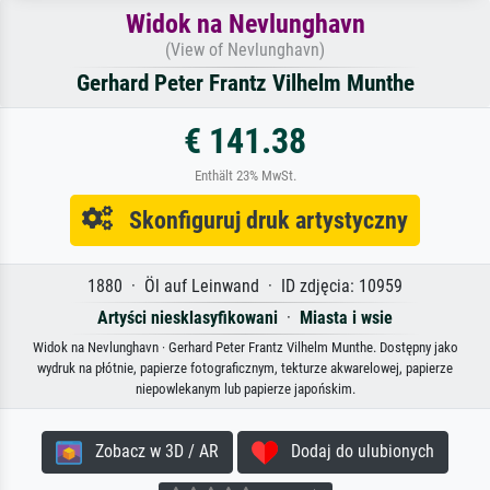
Widok na Nevlunghavn
(View of Nevlunghavn)
Gerhard Peter Frantz Vilhelm Munthe
€ 141.38
Enthält 23% MwSt.
Skonfiguruj druk artystyczny
1880 · Öl auf Leinwand · ID zdjęcia: 10959
Artyści niesklasyfikowani
·
Miasta i wsie
Widok na Nevlunghavn · Gerhard Peter Frantz Vilhelm Munthe. Dostępny jako
wydruk na płótnie, papierze fotograficznym, tekturze akwarelowej, papierze
niepowlekanym lub papierze japońskim.
Zobacz w 3D / AR
Dodaj do ulubionych