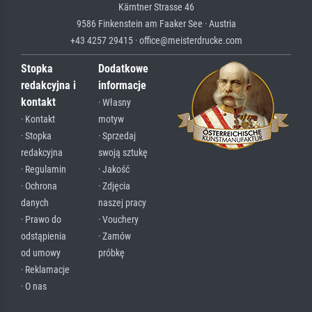
Kärntner Strasse 46
9586 Finkenstein am Faaker See · Austria
+43 4257 29415 · office@meisterdrucke.com
Stopka
Dodatkowe
redakcyjna i
informacje
kontakt
· Własny
· Kontakt
motyw
· Stopka
· Sprzedaj
redakcyjna
swoją sztukę
· Regulamin
· Jakość
· Ochrona
· Zdjęcia
danych
naszej pracy
· Prawo do
· Vouchery
odstąpienia
· Zamów
od umowy
próbkę
· Reklamacje
· O nas