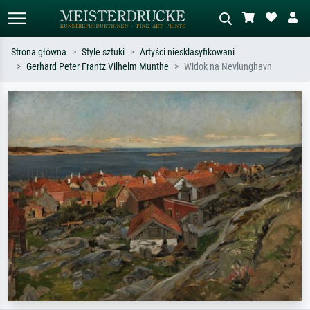
Strona główna
Style sztuki
Artyści niesklasyfikowani
Gerhard Peter Frantz Vilhelm Munthe
Widok na Nevlunghavn
Wyszukiwanie standardowe
Wyszukiwanie obrazów AI
Szukaj wg artysty, tytułu lub stylu – np.
Opisz scenę – np. zielona łąka,
Monet, Gwiaździsta noc,
abstrakcja z czerwienią, ciemny olej,
impresjonizm, fala Hokusaia, akt.
stojący akt obok drzewa.