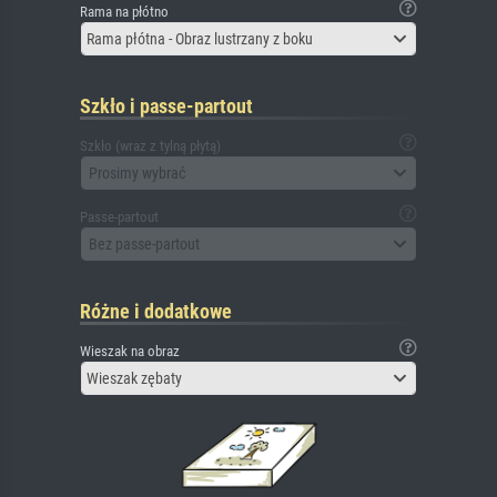
Rama na płótno
Rama płótna - Obraz lustrzany z boku
Szkło i passe-partout
Szkło (wraz z tylną płytą)
Prosimy wybrać
Passe-partout
Bez passe-partout
Różne i dodatkowe
Wieszak na obraz
Wieszak zębaty