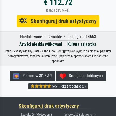
€ 112.72
Enthält 23% MwSt.
Skonfiguruj druk artystyczny
Niedatowane · Gemälde · ID zdjęcia: 14663
Artyści niesklasyfikowani
·
Kultura azjatycka
Ptaki i kwiaty wiosny i lata · Kano Eino. Dostępny jako wydruk na płótnie, papierze
fotograficznym, tekturze akwarelowej, papierze niepowlekanym lub papierze
japońskim.
Zobacz w 3D / AR
Dodaj do ulubionych
5/5 · Pokaż recenzje (3)
Skonfiguruj druk artystyczny
Szerokość (Motyw, cm)
Wysokość (Motyw, cm)