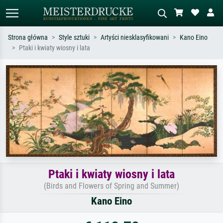
Strona główna
Style sztuki
Artyści niesklasyfikowani
Kano Eino
Ptaki i kwiaty wiosny i lata
Wyszukiwanie standardowe
Wyszukiwanie obrazów AI
Szukaj wg artysty, tytułu lub stylu – np.
Opisz scenę – np. zielona łąka,
Monet, Gwiaździsta noc,
abstrakcja z czerwienią, ciemny olej,
impresjonizm, fala Hokusaia, akt.
stojący akt obok drzewa.
Ptaki i kwiaty wiosny i lata
(Birds and Flowers of Spring and Summer)
Kano Eino