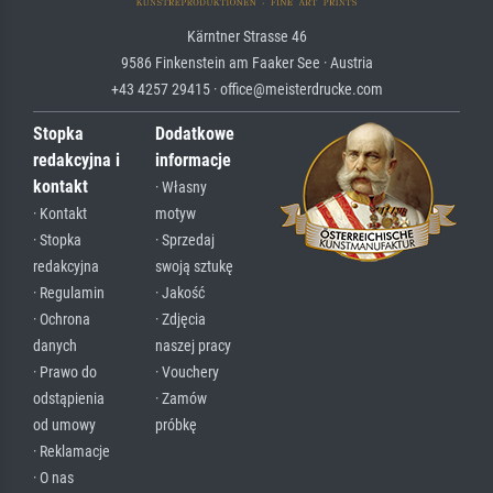
Kärntner Strasse 46
9586 Finkenstein am Faaker See · Austria
+43 4257 29415 · office@meisterdrucke.com
Stopka
Dodatkowe
redakcyjna i
informacje
kontakt
· Własny
· Kontakt
motyw
· Stopka
· Sprzedaj
redakcyjna
swoją sztukę
· Regulamin
· Jakość
· Ochrona
· Zdjęcia
danych
naszej pracy
· Prawo do
· Vouchery
odstąpienia
· Zamów
od umowy
próbkę
· Reklamacje
· O nas