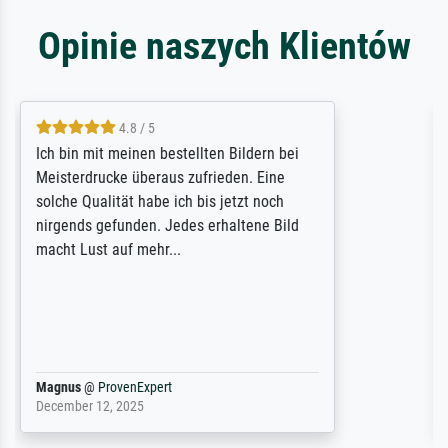
Opinie naszych Klientów
5 / 5
Rundum positive Erfahrung. Die Ausführung
des Auftrags hat eine Weile gedauert, die
angekündigte Lieferzeit wurde aber
letztlich sogar etwas unterschritten. Die
Qualität des Papiers und des Drucks
(Farben, Details usw.) ist nicht nur gut,
sondern hervorragend. Selbst ein Druck ist
damit ein Kunstwerk im eigenen Sinne.
Definitiv den Pre...
Dr.
@
ProvenExpert
February 3, 2026