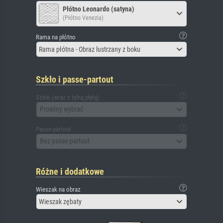
Płótno Leonardo (satyna)
(Płótno Venezia)
Rama na płótno
Rama płótna - Obraz lustrzany z boku
Szkło i passe-partout
Szkło (wraz z tylną płytą)
Prosimy wybrać
Passe-partout
Bez passe-partout
Różne i dodatkowe
Wieszak na obraz
Wieszak zębaty