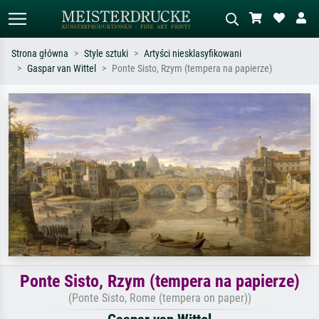
Strona główna
Style sztuki
Artyści niesklasyfikowani
Gaspar van Wittel
Ponte Sisto, Rzym (tempera na papierze)
Wyszukiwanie standardowe
Wyszukiwanie obrazów AI
Szukaj wg artysty, tytułu lub stylu – np.
Opisz scenę – np. zielona łąka,
Monet, Gwiaździsta noc,
abstrakcja z czerwienią, ciemny olej,
impresjonizm, fala Hokusaia, akt.
stojący akt obok drzewa.
Ponte Sisto, Rzym (tempera na papierze)
(Ponte Sisto, Rome (tempera on paper))