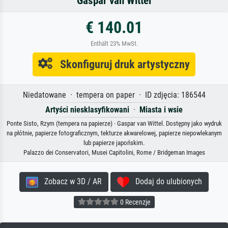
Gaspar van Wittel
€ 140.01
Enthält 23% MwSt.
Skonfiguruj druk artystyczny
Niedatowane · tempera on paper · ID zdjęcia: 186544
Artyści niesklasyfikowani
·
Miasta i wsie
Ponte Sisto, Rzym (tempera na papierze) · Gaspar van Wittel. Dostępny jako wydruk
na płótnie, papierze fotograficznym, tekturze akwarelowej, papierze niepowlekanym
lub papierze japońskim.
Palazzo dei Conservatori, Musei Capitolini, Rome / Bridgeman Images
Zobacz w 3D / AR
Dodaj do ulubionych
0 Recenzje