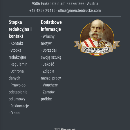
9586 Finkenstein am Faaker See · Austria
+43 4257 29415 · office@meisterdrucke.com
Stopka
Dodatkowe
redakcyjna i
informacje
kontakt
· Własny
· Kontakt
motyw
· Stopka
· Sprzedaj
redakcyjna
swoją sztukę
· Regulamin
· Jakość
· Ochrona
· Zdjęcia
danych
naszej pracy
· Prawo do
· Vouchery
odstąpienia
· Zamów
od umowy
próbkę
· Reklamacje
· O nas