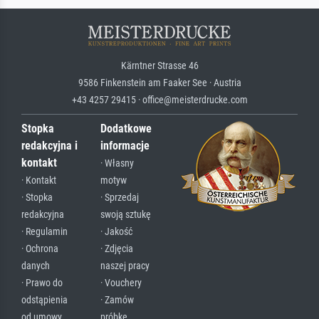
Kärntner Strasse 46
9586 Finkenstein am Faaker See · Austria
+43 4257 29415 · office@meisterdrucke.com
Stopka
Dodatkowe
redakcyjna i
informacje
kontakt
· Własny
· Kontakt
motyw
· Stopka
· Sprzedaj
redakcyjna
swoją sztukę
· Regulamin
· Jakość
· Ochrona
· Zdjęcia
danych
naszej pracy
· Prawo do
· Vouchery
odstąpienia
· Zamów
od umowy
próbkę