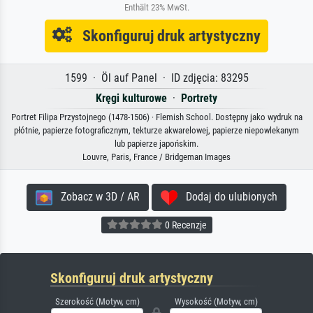
Enthält 23% MwSt.
Skonfiguruj druk artystyczny
1599 · Öl auf Panel · ID zdjęcia: 83295
Kręgi kulturowe
·
Portrety
Portret Filipa Przystojnego (1478-1506) · Flemish School. Dostępny jako wydruk na
płótnie, papierze fotograficznym, tekturze akwarelowej, papierze niepowlekanym
lub papierze japońskim.
Louvre, Paris, France / Bridgeman Images
Zobacz w 3D / AR
Dodaj do ulubionych
0 Recenzje
Skonfiguruj druk artystyczny
Szerokość (Motyw, cm)
Wysokość (Motyw, cm)