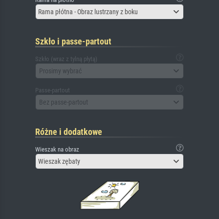
Rama płótna - Obraz lustrzany z boku
Szkło i passe-partout
Szkło (wraz z tylną płytą)
Prosimy wybrać
Passe-partout
Bez passe-partout
Różne i dodatkowe
Wieszak na obraz
Wieszak zębaty