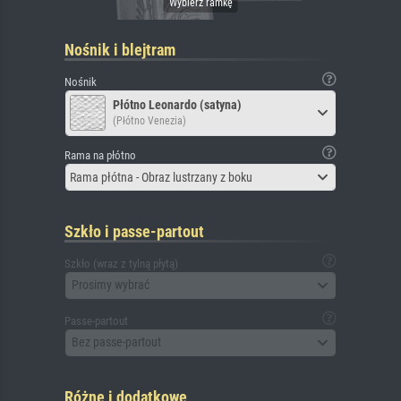
Nośnik i blejtram
Nośnik
Płótno Leonardo (satyna)
(Płótno Venezia)
Rama na płótno
Rama płótna - Obraz lustrzany z boku
Szkło i passe-partout
Szkło (wraz z tylną płytą)
Prosimy wybrać
Passe-partout
Bez passe-partout
Różne i dodatkowe