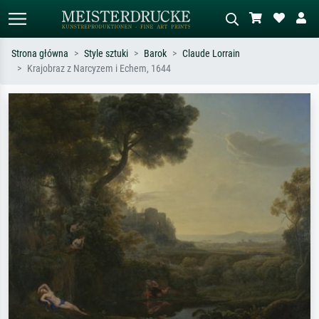
Strona główna
Style sztuki
Barok
Claude Lorrain
Krajobraz z Narcyzem i Echem, 1644
Wyszukiwanie standardowe
Wyszukiwanie obrazów AI
Szukaj wg artysty, tytułu lub stylu – np.
Opisz scenę – np. zielona łąka,
Monet, Gwiaździsta noc,
abstrakcja z czerwienią, ciemny olej,
impresjonizm, fala Hokusaia, akt.
stojący akt obok drzewa.