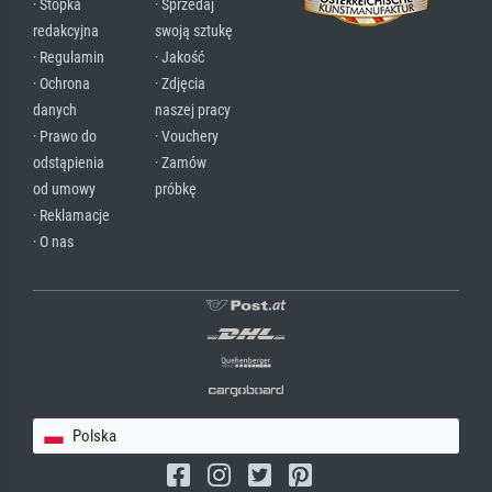
· Stopka
· Sprzedaj
redakcyjna
swoją sztukę
· Regulamin
· Jakość
· Ochrona
· Zdjęcia
danych
naszej pracy
· Prawo do
· Vouchery
odstąpienia
· Zamów
od umowy
próbkę
· Reklamacje
· O nas
Polska