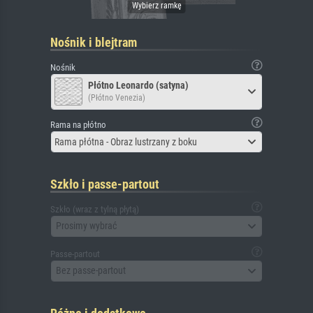
Nośnik i blejtram
Nośnik
Płótno Leonardo (satyna)
(Płótno Venezia)
Rama na płótno
Rama płótna - Obraz lustrzany z boku
Szkło i passe-partout
Szkło (wraz z tylną płytą)
Prosimy wybrać
Passe-partout
Bez passe-partout