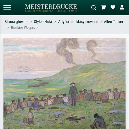
Strona główna
Style sztuki
Artyści niesklasyfikowani
Allen Tucker
Bunkier Wzgórze
Wyszukiwanie standardowe
Wyszukiwanie obrazów AI
Szukaj wg artysty, tytułu lub stylu – np.
Opisz scenę – np. zielona łąka,
Monet, Gwiaździsta noc,
abstrakcja z czerwienią, ciemny olej,
impresjonizm, fala Hokusaia, akt.
stojący akt obok drzewa.