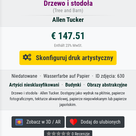
Drzewo i stodoła
(Tree and Barn)
Allen Tucker
€ 147.51
Enthält 23% MwSt.
Skonfiguruj druk artystyczny
Niedatowane · Wasserfarbe auf Papier · ID zdjęcia: 630
Artyści niesklasyfikowani
·
Budynki
·
Obrazy abstrakcyjne
Drzewo i stodoła · Allen Tucker. Dostępny jako wydruk na płótnie, papierze
fotograficznym, tekturze akwarelowej, papierze niepowlekanym lub papierze
japońskim.
Zobacz w 3D / AR
Dodaj do ulubionych
0 Recenzje