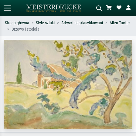
Strona główna
Style sztuki
Artyści niesklasyfikowani
Allen Tucker
Drzewo i stodoła
Wyszukiwanie standardowe
Wyszukiwanie obrazów AI
Szukaj wg artysty, tytułu lub stylu – np.
Opisz scenę – np. zielona łąka,
Monet, Gwiaździsta noc,
abstrakcja z czerwienią, ciemny olej,
impresjonizm, fala Hokusaia, akt.
stojący akt obok drzewa.