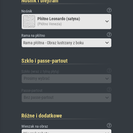
Nośnik i blejtram
Nośnik
Płótno Leonardo (satyna)
(Płótno Venezia)
Rama na płótno
Rama płótna - Obraz lustrzany z boku
Szkło i passe-partout
Szkło (wraz z tylną płytą)
Prosimy wybrać
Passe-partout
Bez passe-partout
Różne i dodatkowe
Wieszak na obraz