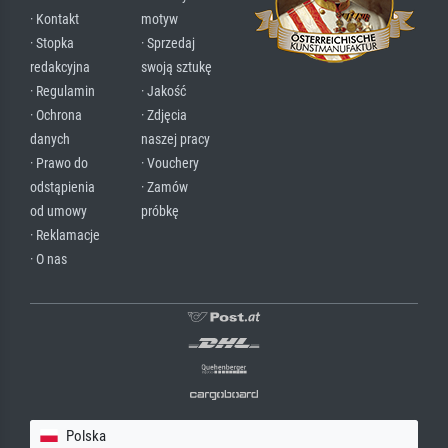
· Kontakt
motyw
· Stopka
· Sprzedaj
redakcyjna
swoją sztukę
· Regulamin
· Jakość
· Ochrona
· Zdjęcia
danych
naszej pracy
· Prawo do
· Vouchery
odstąpienia
· Zamów
od umowy
próbkę
· Reklamacje
· O nas
Polska