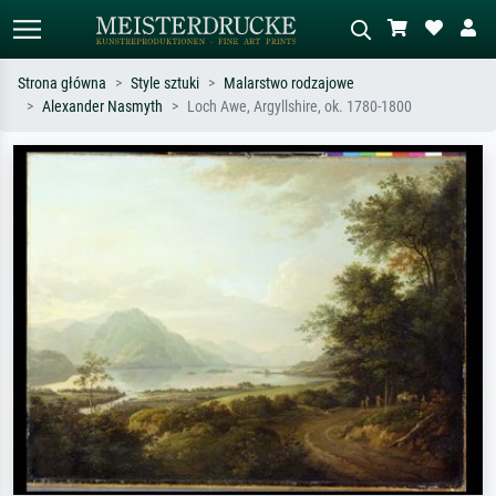
Strona główna
Style sztuki
Malarstwo rodzajowe
Alexander Nasmyth
Loch Awe, Argyllshire, ok. 1780-1800
Wyszukiwanie standardowe
Wyszukiwanie obrazów AI
Szukaj wg artysty, tytułu lub stylu – np.
Opisz scenę – np. zielona łąka,
Monet, Gwiaździsta noc,
abstrakcja z czerwienią, ciemny olej,
impresjonizm, fala Hokusaia, akt.
stojący akt obok drzewa.