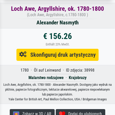
Loch Awe, Argyllshire, ok. 1780-1800
(Loch Awe, Argyllshire, c.1780-1800 )
Alexander Nasmyth
€ 156.26
Enthält 23% MwSt.
Skonfiguruj druk artystyczny
1780 · Öl auf Leinwand · ID zdjęcia: 38998
Malarstwo rodzajowe
·
Krajobrazy
Loch Awe, Argyllshire, ok. 1780-1800 · Alexander Nasmyth. Dostępny jako wydruk na
płótnie, papierze fotograficznym, tekturze akwarelowej, papierze niepowlekanym
lub papierze japońskim.
Yale Center for British Art, Paul Mellon Collection, USA / Bridgeman Images
Zobacz w 3D / AR
Dodaj do ulubionych