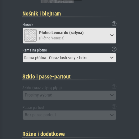
Nośnik i blejtram
Nośnik
Płótno Leonardo (satyna)
(Płótno Venezia)
Rama na płótno
Rama płótna - Obraz lustrzany z boku
Szkło i passe-partout
Szkło (wraz z tylną płytą)
Prosimy wybrać
Passe-partout
Bez passe-partout
Różne i dodatkowe