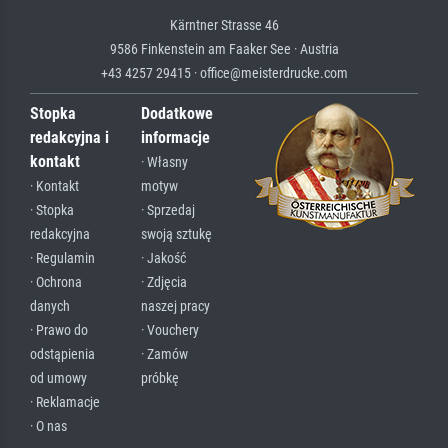
Kärntner Strasse 46
9586 Finkenstein am Faaker See · Austria
+43 4257 29415 · office@meisterdrucke.com
Stopka
Dodatkowe
redakcyjna i
informacje
kontakt
· Własny
· Kontakt
motyw
· Stopka
· Sprzedaj
redakcyjna
swoją sztukę
· Regulamin
· Jakość
· Ochrona
· Zdjęcia
danych
naszej pracy
· Prawo do
· Vouchery
odstąpienia
· Zamów
od umowy
próbkę
· Reklamacje
· O nas