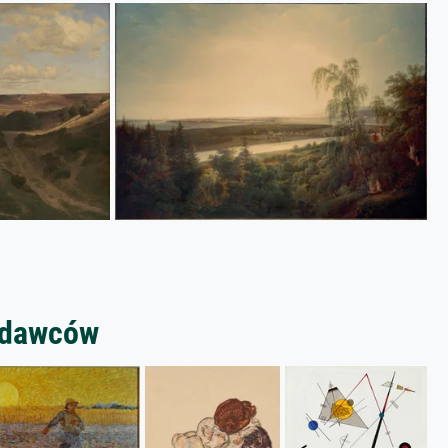
zedawców