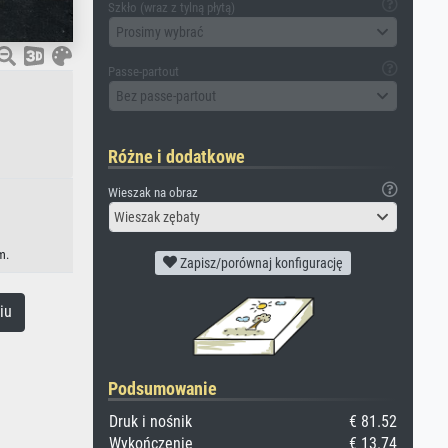
Szkło (wraz z tylną płytą)
Prosimy wybrać
Passe-partout
Bez passe-partout
Różne i dodatkowe
Wieszak na obraz
Wieszak zębaty
m.
Zapisz/porównaj konfigurację
iu
Podsumowanie
Druk i nośnik
€ 81.52
Wykończenie
€ 13.74