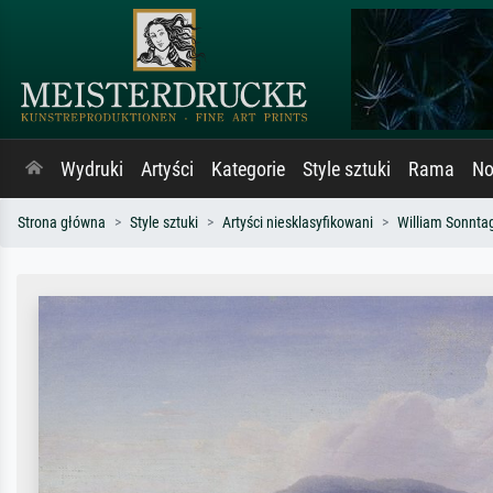
Wydruki
Artyści
Kategorie
Style sztuki
Rama
No
Strona główna
Style sztuki
Artyści niesklasyfikowani
William Sonnta