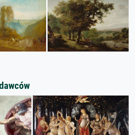
zedawców