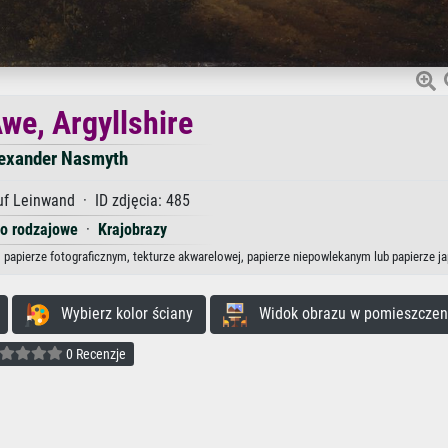
we, Argyllshire
exander Nasmyth
f Leinwand · ID zdjęcia: 485
o rodzajowe
·
Krajobrazy
, papierze fotograficznym, tekturze akwarelowej, papierze niepowlekanym lub papierze j
Wybierz kolor ściany
Widok obrazu w pomieszczen
0 Recenzje