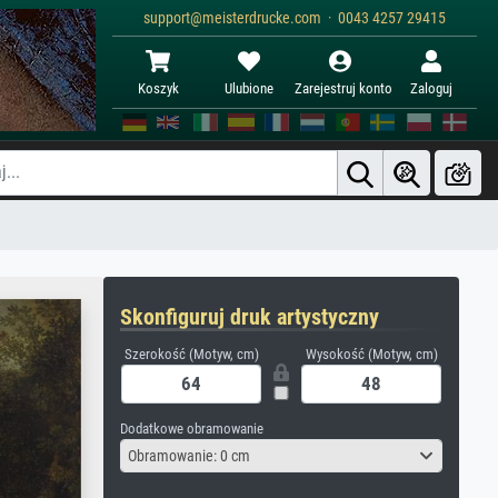
support@meisterdrucke.com · 0043 4257 29415
Koszyk
Ulubione
Zarejestruj konto
Zaloguj
Skonfiguruj druk artystyczny
Szerokość (Motyw, cm)
Wysokość (Motyw, cm)
Dodatkowe obramowanie
Obramowanie: 0 cm