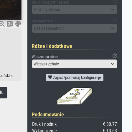
Szkło (wraz z tylną płytą)
Prosimy wybrać
Passe-partout
Bez passe-partout
Różne i dodatkowe
Wieszak na obraz
Wieszak zębaty
apońskim.
Zapisz/porównaj konfigurację
iu
Podsumowanie
Druk i nośnik
€ 80.77
Wykończenie
€ 13.63