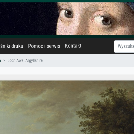
Kontakt
śniki druku
Pomoc i serwis
h
Loch Awe, Argyllshire