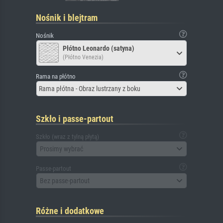
Nośnik i blejtram
Nośnik
Płótno Leonardo (satyna)
(Płótno Venezia)
Rama na płótno
Rama płótna - Obraz lustrzany z boku
Szkło i passe-partout
Szkło (wraz z tylną płytą)
Prosimy wybrać
Passe-partout
Bez passe-partout
Różne i dodatkowe