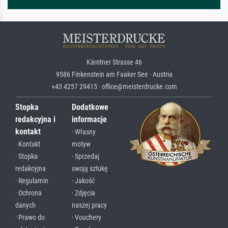
Kärntner Strasse 46
9586 Finkenstein am Faaker See · Austria
+43 4257 29415 · office@meisterdrucke.com
Stopka
Dodatkowe
redakcyjna i
informacje
kontakt
· Własny
· Kontakt
motyw
· Stopka
· Sprzedaj
redakcyjna
swoją sztukę
· Regulamin
· Jakość
· Ochrona
· Zdjęcia
danych
naszej pracy
· Prawo do
· Vouchery