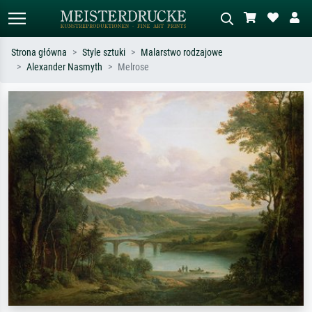
Strona główna
Style sztuki
Malarstwo rodzajowe
Alexander Nasmyth
Melrose
Wyszukiwanie standardowe
Wyszukiwanie obrazów AI
Szukaj wg artysty, tytułu lub stylu – np.
Opisz scenę – np. zielona łąka,
Monet, Gwiaździsta noc,
abstrakcja z czerwienią, ciemny olej,
impresjonizm, fala Hokusaia, akt.
stojący akt obok drzewa.