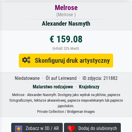
Melrose
(Melrose )
Alexander Nasmyth
€ 159.08
Enthält 23% MwSt.
Skonfiguruj druk artystyczny
Niedatowane · Öl auf Leinwand · ID zdjęcia: 211882
Malarstwo rodzajowe
·
Krajobrazy
Melrose · Alexander Nasmyth. Dostępny jako wydruk na płótnie, papierze
fotograficznym, tekturze akwarelowej, papierze niepowlekanym lub papierze
japońskim.
Private Collection / Bridgeman Images
Zobacz w 3D / AR
Dodaj do ulubionych