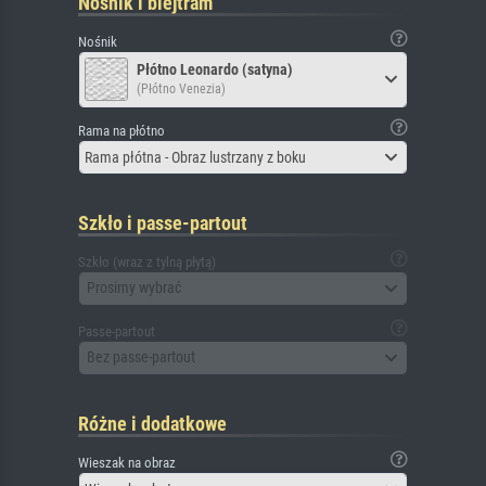
Nośnik i blejtram
Nośnik
Płótno Leonardo (satyna)
(Płótno Venezia)
Rama na płótno
Rama płótna - Obraz lustrzany z boku
Szkło i passe-partout
Szkło (wraz z tylną płytą)
Prosimy wybrać
Passe-partout
Bez passe-partout
Różne i dodatkowe
Wieszak na obraz