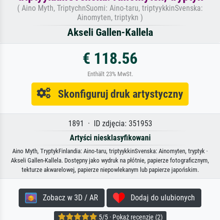
( Aino Myth, TriptychnSuomi: Aino-taru, triptyykkinSvenska:
Ainomyten, triptykn )
Akseli Gallen-Kallela
€ 118.56
Enthält 23% MwSt.
Skonfiguruj druk artystyczny
1891 · ID zdjęcia: 351953
Artyści niesklasyfikowani
Aino Myth, TryptykFinlandia: Aino-taru, triptyykkinSvenska: Ainomyten, tryptyk ·
Akseli Gallen-Kallela. Dostępny jako wydruk na płótnie, papierze fotograficznym,
tekturze akwarelowej, papierze niepowlekanym lub papierze japońskim.
Zobacz w 3D / AR
Dodaj do ulubionych
5/5 · Pokaż recenzje (2)