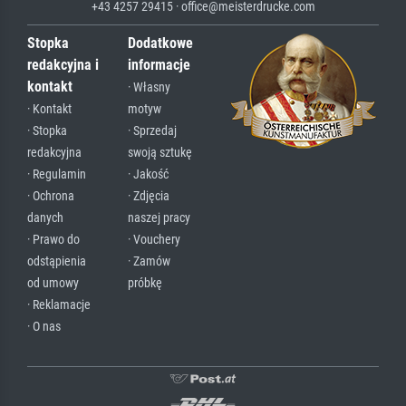
+43 4257 29415 · office@meisterdrucke.com
Stopka
Dodatkowe
redakcyjna i
informacje
kontakt
· Własny
· Kontakt
motyw
· Stopka
· Sprzedaj
redakcyjna
swoją sztukę
· Regulamin
· Jakość
· Ochrona
· Zdjęcia
danych
naszej pracy
· Prawo do
· Vouchery
odstąpienia
· Zamów
od umowy
próbkę
· Reklamacje
· O nas