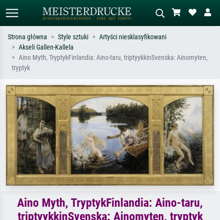
Strona główna
Style sztuki
Artyści niesklasyfikowani
Akseli Gallen-Kallela
Wyszukiwanie standardowe
Wyszukiwanie obrazów AI
Aino Myth, TryptykFinlandia: Aino-taru, triptyykkinSvenska: Ainomyten,
tryptyk
Szukaj wg artysty, tytułu lub stylu – np.
Opisz scenę – np. zielona łąka,
Monet, Gwiaździsta noc,
abstrakcja z czerwienią, ciemny olej,
impresjonizm, fala Hokusaia, akt.
stojący akt obok drzewa.
Aino Myth, TryptykFinlandia: Aino-taru,
triptyykkinSvenska: Ainomyten, tryptyk