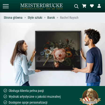
Strona główna
Style sztuki
Barok
Rachel Ruysch
Wyszukiwanie standardowe
Wyszukiwanie obrazów AI
Szukaj wg artysty, tytułu lub stylu – np.
Opisz scenę – np. zielona łąka,
Monet, Gwiaździsta noc,
abstrakcja z czerwienią, ciemny olej,
impresjonizm, fala Hokusaia, akt.
stojący akt obok drzewa.
Obsługa klienta pełna pasji
Wydruki artystyczne o jakości muzealnej
Dostępne opcje personalizacji