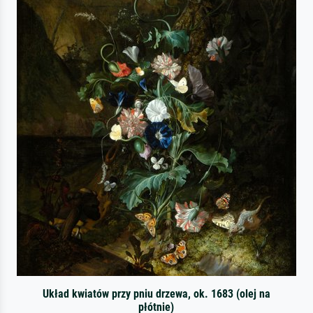
Układ kwiatów przy pniu drzewa, ok. 1683 (olej na
płótnie)