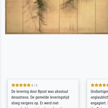
5 / 5
Sehr gute Qualität des Leinwanddrucks
Für ein Er
und des Rahmens! Unser Bild wurde
Feldpost m
sehr sorgfältig und sicher verpackt, so
Weltkrieg b