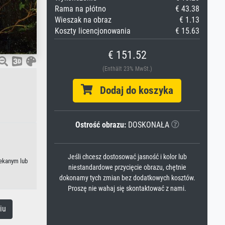
Rama na płótno
€ 43.38
Wieszak na obraz
€ 1.13
Koszty licencjonowania
€ 15.63
€ 151.52
(Enthält 23% MwSt.)
Dodaj do koszyka
Ostrość obrazu:
DOSKONAŁA
Jeśli chcesz dostosować jasność i kolor lub
lekanym lub
niestandardowe przycięcie obrazu, chętnie
dokonamy tych zmian bez dodatkowych kosztów.
Proszę nie wahaj się skontaktować z nami.
iu