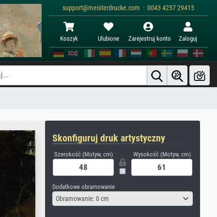
support@meisterdrucke.com · 0043 4257 29415
Koszyk
Ulubione
Zarejestruj konto
Zaloguj
Skonfiguruj druk artystyczny
Szerokość (Motyw, cm)
Wysokość (Motyw, cm)
Dodatkowe obramowanie
Obramowanie: 0 cm