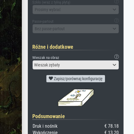
Szkło (wraz z tylną płytą)
Prosimy wybrać
Passe-partout
Bez passe-partout
Różne i dodatkowe
Wieszak na obraz
Wieszak zębaty
Zapisz/porównaj konfigurację
Podsumowanie
Druk i nośnik
€ 78.18
Wykończenie
€ 13.20