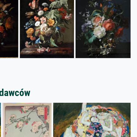
zedawców