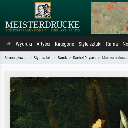
Wydruki
Artyści
Kategorie
Style sztuki
Rama
No
Strona główna
Style sztuki
Barok
Rachel Ruysch
Martwa natura z 