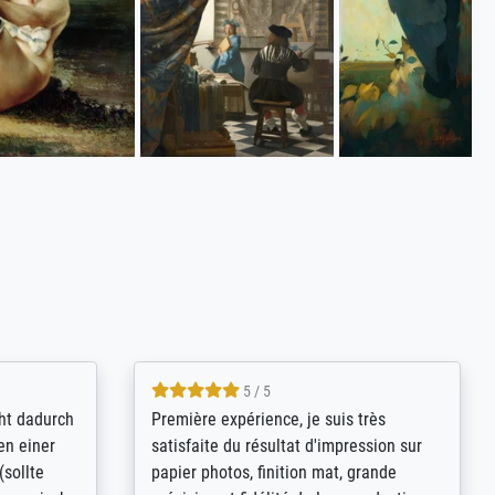
4.8 / 5
kann sich
Qualité absolument irréprochable.
.B.:
Extraordinaire diversité des thèmes
keit,
abordés et personnalisation des