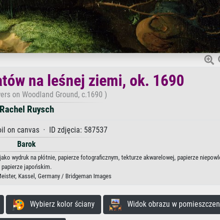
tów na leśnej ziemi, ok. 1690
owers on Woodland Ground, c.1690 )
Rachel Ruysch
l on canvas · ID zdjęcia: 587537
Barok
jako wydruk na płótnie, papierze fotograficznym, tekturze akwarelowej, papierze niepow
papierze japońskim.
Meister, Kassel, Germany / Bridgeman Images
Wybierz kolor ściany
Widok obrazu w pomieszczen