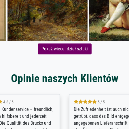
Pokaż więcej dzieł sztuki
Opinie naszych Klientów
5 / 5
4.8 / 5
innerungsbuch mit der
Hervorragende Qualität. Man 
eines Großvaters aus dem 1.
vieles anpassen lassen, wie z
enötigte ich ein
Randentfernung, Farbe, Hellig