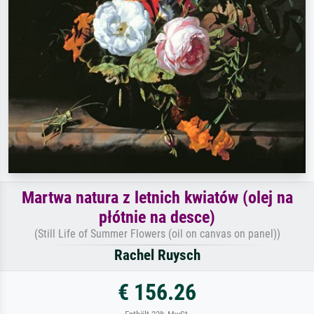
Martwa natura z letnich kwiatów (olej na
płótnie na desce)
(Still Life of Summer Flowers (oil on canvas on panel))
Rachel Ruysch
€ 156.26