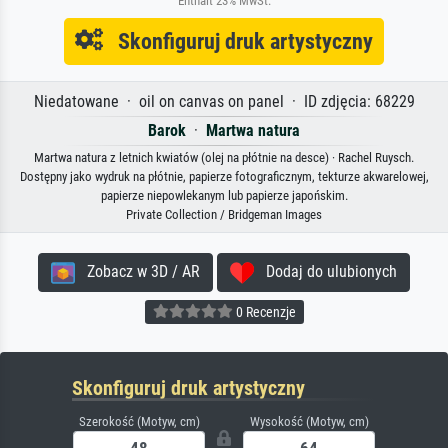
Enthält 23% MwSt.
Skonfiguruj druk artystyczny
Niedatowane · oil on canvas on panel · ID zdjęcia: 68229
Barok
·
Martwa natura
Martwa natura z letnich kwiatów (olej na płótnie na desce) · Rachel Ruysch.
Dostępny jako wydruk na płótnie, papierze fotograficznym, tekturze akwarelowej,
papierze niepowlekanym lub papierze japońskim.
Private Collection / Bridgeman Images
Zobacz w 3D / AR
Dodaj do ulubionych
0 Recenzje
Skonfiguruj druk artystyczny
Szerokość (Motyw, cm)
Wysokość (Motyw, cm)