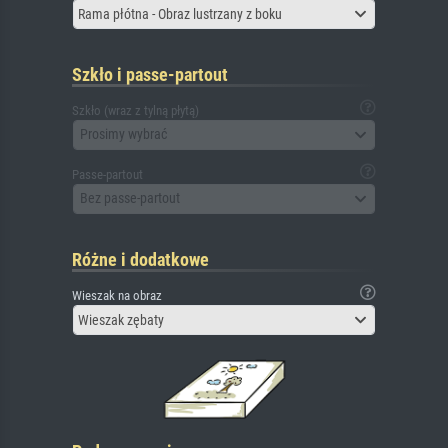
Rama płótna - Obraz lustrzany z boku
Szkło i passe-partout
Szkło (wraz z tylną płytą)
Prosimy wybrać
Passe-partout
Bez passe-partout
Różne i dodatkowe
Wieszak na obraz
Wieszak zębaty