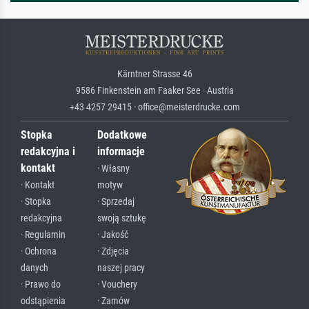
Kärntner Strasse 46
9586 Finkenstein am Faaker See · Austria
+43 4257 29415 · office@meisterdrucke.com
Stopka
Dodatkowe
redakcyjna i
informacje
kontakt
· Własny
· Kontakt
motyw
· Stopka
· Sprzedaj
redakcyjna
swoją sztukę
· Regulamin
· Jakość
· Ochrona
· Zdjęcia
danych
naszej pracy
· Prawo do
· Vouchery
odstąpienia
· Zamów