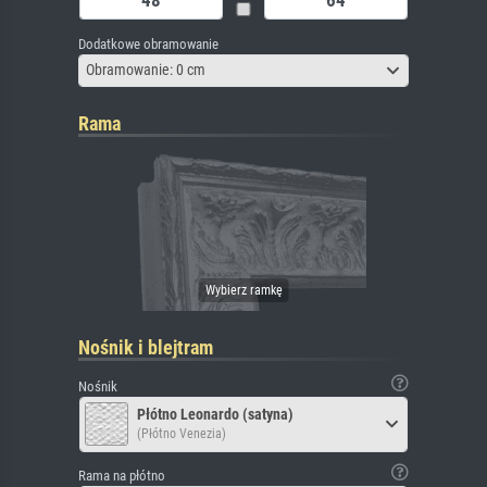
Dodatkowe obramowanie
Obramowanie: 0 cm
Rama
Nośnik i blejtram
Nośnik
Płótno Leonardo (satyna)
(Płótno Venezia)
Rama na płótno