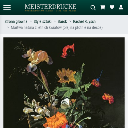
Strona główna
Style sztuki
Barok
Rachel Ruysch
Martwa natura z letnich kwiatów (olej na płótnie na desce)
Wyszukiwanie standardowe
Wyszukiwanie obrazów AI
Szukaj wg artysty, tytułu lub stylu – np.
Opisz scenę – np. zielona łąka,
Monet, Gwiaździsta noc,
abstrakcja z czerwienią, ciemny olej,
impresjonizm, fala Hokusaia, akt.
stojący akt obok drzewa.