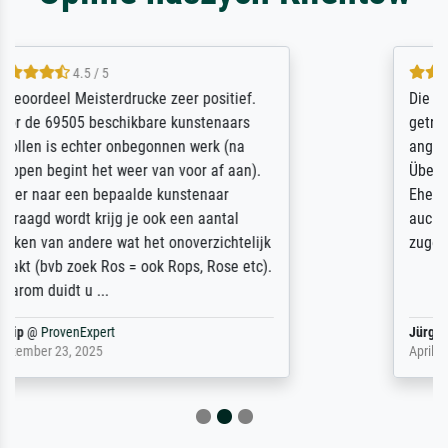
5 / 5
Die Zufriedenheit ist auch nicht dadurch
getrübt, dass das Bild entgegen einer
angegebenen Lieferanschrift (sollte eine
Überraschung für die normannische
Ehefrau sein zum Hochzeits- gleichzeitig
auch Geburtstag sein) doch nach zu Hause
zugestellt wurde.
Jürgen
@
ProvenExpert
April 22, 2026