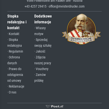
9586 Finkenstein am Faaker See · Austria
+43 4257 29415 · office@meisterdrucke.com
Stopka
Dodatkowe
redakcyjna i
informacje
kontakt
· Własny
· Kontakt
motyw
· Stopka
· Sprzedaj
redakcyjna
swoją sztukę
· Regulamin
· Jakość
· Ochrona
· Zdjęcia
danych
naszej pracy
· Prawo do
· Vouchery
odstąpienia
· Zamów
od umowy
próbkę
· Reklamacje
· O nas