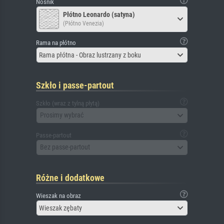
Nośnik
Płótno Leonardo (satyna)
(Płótno Venezia)
Rama na płótno
Rama płótna - Obraz lustrzany z boku
Szkło i passe-partout
Szkło (wraz z tylną płytą)
Prosimy wybrać
Passe-partout
Bez passe-partout
Różne i dodatkowe
Wieszak na obraz
Wieszak zębaty