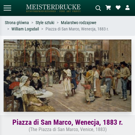
Strona główna
Style sztuki
Malarstwo rodzajowe
William Logsdail
Piazza di San Marco, Wenecja, 1883 r.
Wyszukiwanie standardowe
Wyszukiwanie obrazów AI
Szukaj wg artysty, tytułu lub stylu – np.
Opisz scenę – np. zielona łąka,
Monet, Gwiaździsta noc,
abstrakcja z czerwienią, ciemny olej,
impresjonizm, fala Hokusaia, akt.
stojący akt obok drzewa.
Piazza di San Marco, Wenecja, 1883 r.
(The Piazza di San Marco, Venice, 1883)