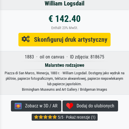
William Logsdail
€ 142.40
Enthält 23% MwSt.
Skonfiguruj druk artystyczny
1883 · oil on canvas · ID zdjęcia: 818675
Malarstwo rodzajowe
Piazza di San Marco, Wenecja, 1883 r. · William Logsdail. Dostępny jako wydruk na
płótnie, papierze fotograficznym, tekturze akwarelowej, papierze niepowlekanym
lub papierze japońskim.
Birmingham Museums and Art Gallery / Bridgeman Images
Zobacz w 3D / AR
Dodaj do ulubionych
5/5 · Pokaż recenzje (1)